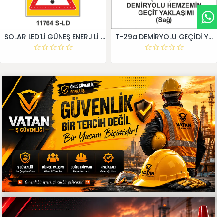
SOLAR LED'Lİ GÜNEŞ ENERJİLİ LEVHA
T-29a DEMİRYOLU GEÇİDİ YAKLAŞIM LEVHALARI (Sağ)