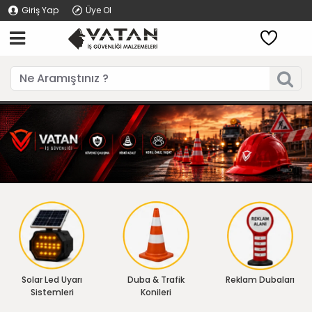
Giriş Yap
Üye Ol
Solar Led Uyarı
Duba & Trafik
Reklam Dubaları
Sistemleri
Konileri