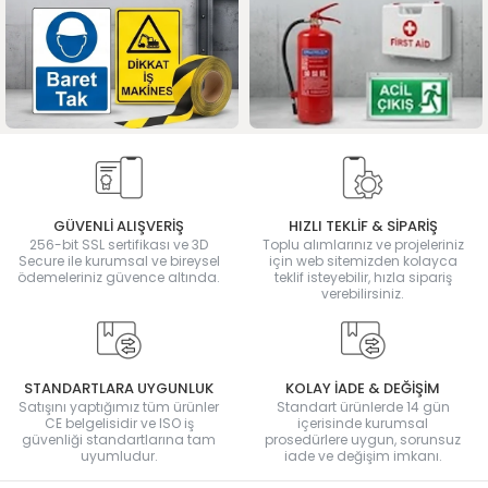
GÜVENLİ ALIŞVERİŞ
HIZLI TEKLİF & SİPARİŞ
256-bit SSL sertifikası ve 3D
Toplu alımlarınız ve projeleriniz
Secure ile kurumsal ve bireysel
için web sitemizden kolayca
ödemeleriniz güvence altında.
teklif isteyebilir, hızla sipariş
verebilirsiniz.
STANDARTLARA UYGUNLUK
KOLAY İADE & DEĞİŞİM
Satışını yaptığımız tüm ürünler
Standart ürünlerde 14 gün
CE belgelisidir ve ISO iş
içerisinde kurumsal
güvenliği standartlarına tam
prosedürlere uygun, sorunsuz
uyumludur.
iade ve değişim imkanı.