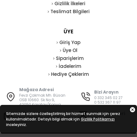
Gizlilik İlkeleri
Teslimat Bilgileri
ÜYE
Giriş Yap
Üye Ol
Siparişlerim
İadelerim
Hediye Çeklerim
Mağaza Adresi
Bizi Arayın
Fevzi Çakmak Mh. Büsan
0 332 345 02 27
OSB 10660. Sk No:9,
0 532 367 11 97
42050 Karatay/Konya
E-Posta
Mesai Saatleri
Sitemizde sizlere özelleştirilmiş bir hizmet sunmak için çerez
kullanılmaktadır. Detaylı bilgi almak için
bilgi@vatanisguvenligi.com
Gizlilik Politikamızı
08:00 - 19:00
inceleyiniz.