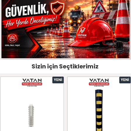
Sizin için Seçtiklerimiz
YENI
YENI