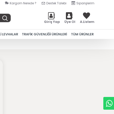
Kargom Nerede ?
Destek Talebi
Siparişlerim
Giriş Yap
Üye Ol
A.Listem
Lİ LEVHALAR
TRAFİK GÜVENLİĞİ ÜRÜNLERİ
TÜM ÜRÜNLER