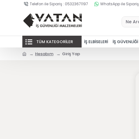
Telefon ile Sipariş : 05323671197
WhatsApp ile Sipariş
TÜM KATEGORİLER
İŞ ELBİSELERİ
İŞ GÜVENLİĞİ
Hesabım
Giriş Yap