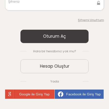
Şifreniz
Şifremi Unuttum
Oturum Aç
Hala bir hesabınız yok mu?
Hesap Oluştur
Yada
Google ile Giriş Yap
Facebook ile Giriş Yap