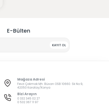
E-Bülten
KAYIT OL
Mağaza Adresi
Fevzi Çakmak Mh. Büsan OSB 10660. Sk No:9,
42050 Karatay/Konya
Bizi Arayın
0 332 345 02 27
0 532 367 11 97