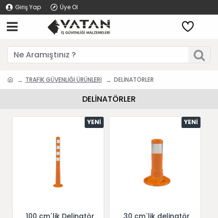
Giriş Yap
Üye Ol
TRAFİK GÜVENLİĞİ ÜRÜNLERİ
DELİNATÖRLER
DELİNATÖRLER
YENI
YENI
100 cm´lik Delinatör
30 cm´lik delinatör