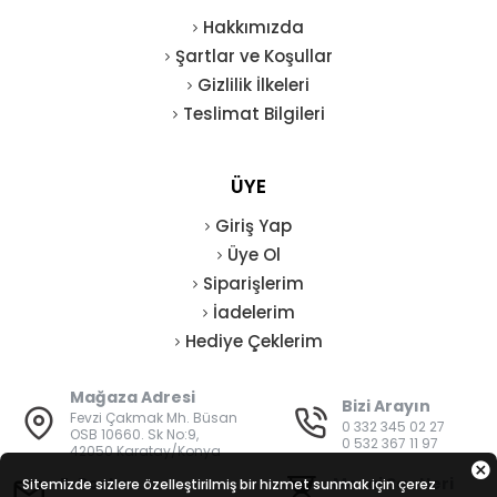
Hakkımızda
Şartlar ve Koşullar
Gizlilik İlkeleri
Teslimat Bilgileri
ÜYE
Giriş Yap
Üye Ol
Siparişlerim
İadelerim
Hediye Çeklerim
Mağaza Adresi
Bizi Arayın
Fevzi Çakmak Mh. Büsan
0 332 345 02 27
OSB 10660. Sk No:9,
0 532 367 11 97
42050 Karatay/Konya
E-Posta
Mesai Saatleri
Sitemizde sizlere özelleştirilmiş bir hizmet sunmak için çerez