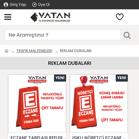
Giriş Yap
Üye Ol
TRAFİK MALZEMELERİ
REKLAM DUBALARI
REKLAM DUBALARI
YENI
YENI
ECZANE TABELASI REFLEKTÖRLÜ
IŞIKLI NÖBETÇİ ECZANE TABELASI