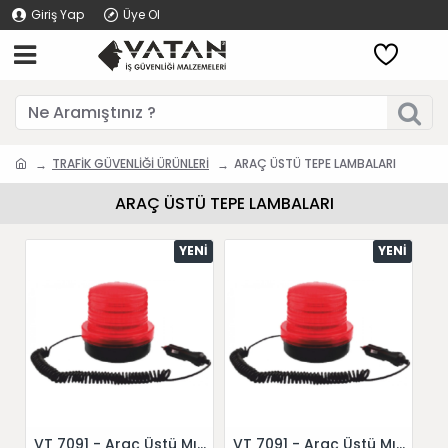
Giriş Yap
Üye Ol
TRAFİK GÜVENLİĞİ ÜRÜNLERİ
ARAÇ ÜSTÜ TEPE LAMBALARI
ARAÇ ÜSTÜ TEPE LAMBALARI
YENI
YENI
VT 7091 - Araç Üstü Mıknatıs Tabanlı Flaşörler
VT 7091 - Araç Üstü Mıknatıs Tabanlı Flaşörler