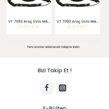
VT 7093 Araç Üstü Mıknatıs Tabanlı Flaşörler
VT 7093 Araç Üstü Mıknatıs Tabanlı Flaşörler
Yeni ürünler eklenecek takipte kalın
Bizi Takip Et !
E-Bülten