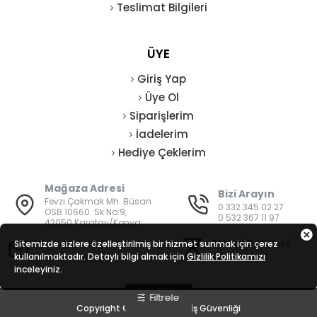
Teslimat Bilgileri
ÜYE
Giriş Yap
Üye Ol
Siparişlerim
İadelerim
Hediye Çeklerim
Mağaza Adresi
Bizi Arayın
Fevzi Çakmak Mh. Büsan
0 332 345 02 27
OSB 10660. Sk No:9,
0 532 367 11 97
42050 Karatay/Konya
E-Posta
Mesai Saatleri
Sitemizde sizlere özelleştirilmiş bir hizmet sunmak için çerez
kullanılmaktadır. Detaylı bilgi almak için
bilgi@vatanisguvenligi.com
Gizlilik Politikamızı
08:00 - 19:00
inceleyiniz.
Filtrele
Copyright © 2026 - Vatan İş Güvenliği