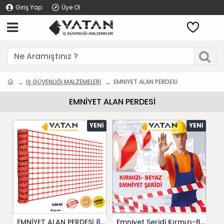
Giriş Yap
Üye Ol
İŞ GÜVENLİĞİ MALZEMELERİ
EMNİYET ALAN PERDESİ
EMNİYET ALAN PERDESİ
YENI
YENI
EMNİYET ALAN PERDESİ 80 gr 100X50 METRE
Emniyet Şeridi Kırmızı-Beyaz 270 mt