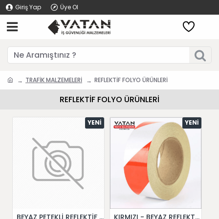
Giriş Yap
Üye Ol
TRAFİK MALZEMELERİ
REFLEKTİF FOLYO ÜRÜNLERİ
REFLEKTİF FOLYO ÜRÜNLERİ
YENI
YENI
BEYAZ PETEKLİ REFLEKTİF BANT 5 cm X 50 Metre
KIRMIZI - BEYAZ REFLEKTİF BANT 5 cm X 46 Metre