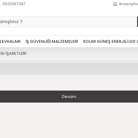
 : 05323671197
Anasayfa
 LEVHALARI
İŞ GÜVENLİĞİ MALZEMELERİ
SOLAR GÜNEŞ ENERJİLİ LED´
N İŞARETLERİ
Devam