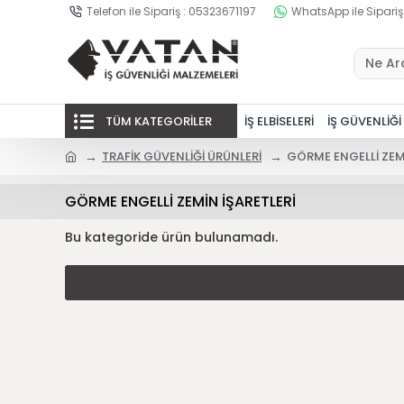
Telefon ile Sipariş : 05323671197
WhatsApp ile Sipariş
TÜM KATEGORİLER
İŞ ELBİSELERİ
İŞ GÜVENLİĞİ
TRAFİK GÜVENLİĞİ ÜRÜNLERİ
GÖRME ENGELLİ ZEMİ
GÖRME ENGELLİ ZEMİN İŞARETLERİ
Bu kategoride ürün bulunamadı.