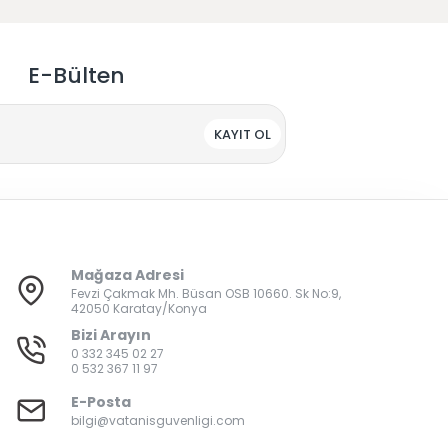
E-Bülten
KAYIT OL
Mağaza Adresi
Fevzi Çakmak Mh. Büsan OSB 10660. Sk No:9,
42050 Karatay/Konya
Bizi Arayın
0 332 345 02 27
0 532 367 11 97
E-Posta
bilgi@vatanisguvenligi.com