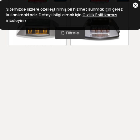
Sitemizde sizlere özelleştirilmiş bir hizmet sunmak için çerez
kullanılmaktadır. Detaylı bilgi almak için
Gizlilik Politikamızı
inceleyiniz.
Filtrele
SOLAR LED'Lİ YOL BUTONU 11922 SL S
SOLAR LED'Lİ YOL BUTONU 11923 SL S
YENI
YENI