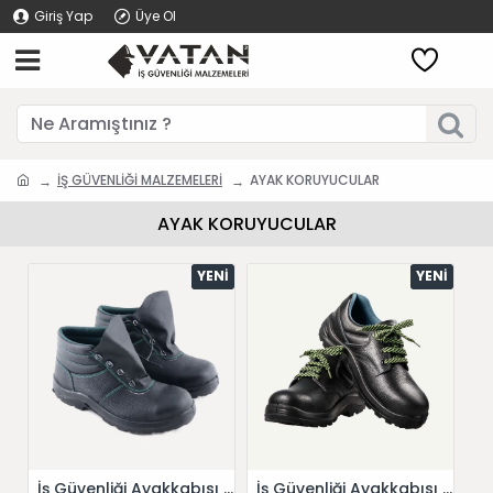
Giriş Yap
Üye Ol
İŞ GÜVENLİĞİ MALZEMELERİ
AYAK KORUYUCULAR
AYAK KORUYUCULAR
YENI
YENI
İş Güvenliği Ayakkabısı Bot Fivestar
İş Güvenliği Ayakkabısı Fivestar 1