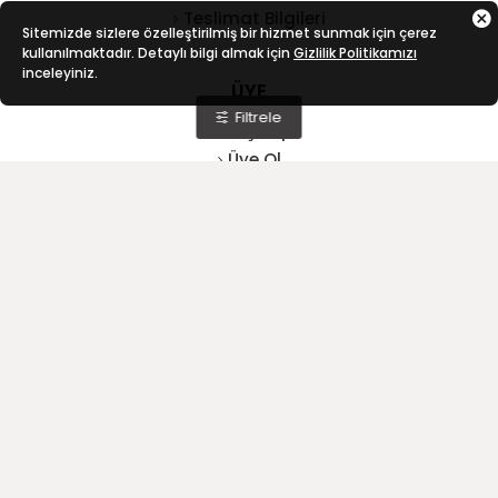
Teslimat Bilgileri
Sitemizde sizlere özelleştirilmiş bir hizmet sunmak için çerez
kullanılmaktadır. Detaylı bilgi almak için
Gizlilik Politikamızı
inceleyiniz.
ÜYE
Filtrele
Giriş Yap
Üye Ol
Siparişlerim
İadelerim
Hediye Çeklerim
Mağaza Adresi
Bizi Arayın
Fevzi Çakmak Mh. Büsan
0 332 345 02 27
OSB 10660. Sk No:9,
0 532 367 11 97
42050 Karatay/Konya
E-Posta
Mesai Saatleri
bilgi@vatanisguvenligi.com
08:00 - 19:00
Copyright © 2026 - Vatan İş Güvenliği