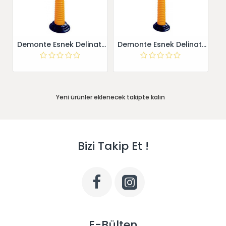
Demonte Esnek Delinatör Sarı 12232 UB R-Y
Demonte Esnek Delinatör Sarı 12278 UB R-Y
Yeni ürünler eklenecek takipte kalın
Bizi Takip Et !
E-Bülten