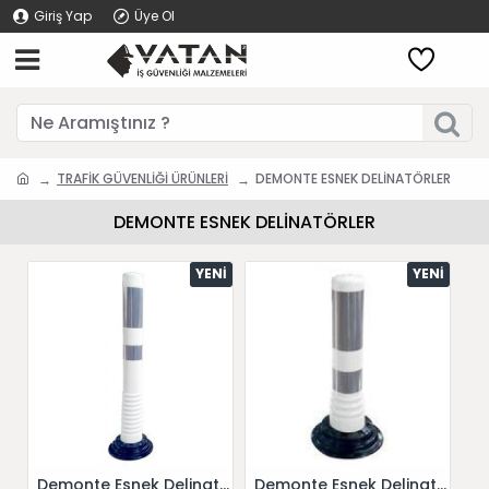
Giriş Yap
Üye Ol
TRAFİK GÜVENLİĞİ ÜRÜNLERİ
DEMONTE ESNEK DELİNATÖRLER
DEMONTE ESNEK DELİNATÖRLER
YENI
YENI
Demonte Esnek Delinatör Beyaz 12232 UB R-W
Demonte Esnek Delinatör Beyaz 12236 UB R-W