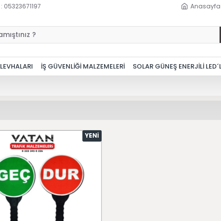
 : 05323671197
Anasayfa
 LEVHALARI
İŞ GÜVENLİĞİ MALZEMELERİ
SOLAR GÜNEŞ ENERJİLİ LED´
YENI