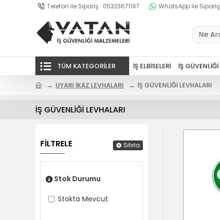
Telefon ile Sipariş : 05323671197
WhatsApp ile Sipariş
TÜM KATEGORİLER
İŞ ELBİSELERİ
İŞ GÜVENLİĞİ
UYARI İKAZ LEVHALARI
İŞ GÜVENLİĞİ LEVHALARI
İŞ GÜVENLİĞİ LEVHALARI
FİLTRELE
Sıfırla
Stok Durumu
Stokta Mevcut