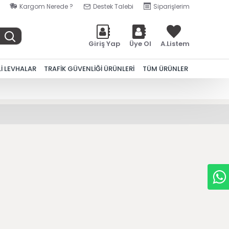
Kargom Nerede ?
Destek Talebi
Siparişlerim
Giriş Yap
Üye Ol
A.Listem
Lİ LEVHALAR
TRAFİK GÜVENLİĞİ ÜRÜNLERİ
TÜM ÜRÜNLER