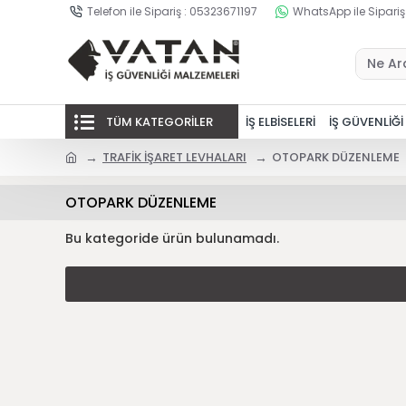
Telefon ile Sipariş : 05323671197
WhatsApp ile Sipariş
TÜM KATEGORİLER
İŞ ELBİSELERİ
İŞ GÜVENLİĞİ
TRAFİK İŞARET LEVHALARI
OTOPARK DÜZENLEME
OTOPARK DÜZENLEME
Bu kategoride ürün bulunamadı.