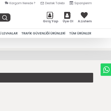
Kargom Nerede ?
Destek Talebi
Siparişlerim
Giriş Yap
Üye Ol
A.Listem
Lİ LEVHALAR
TRAFİK GÜVENLİĞİ ÜRÜNLERİ
TÜM ÜRÜNLER