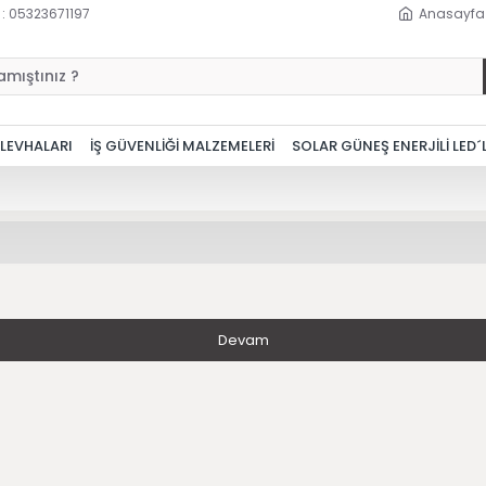
 : 05323671197
Anasayfa
 LEVHALARI
İŞ GÜVENLİĞİ MALZEMELERİ
SOLAR GÜNEŞ ENERJİLİ LED´
Devam