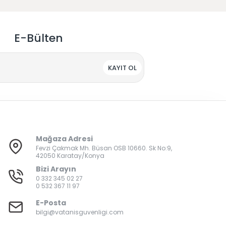
E-Bülten
KAYIT OL
Mağaza Adresi
Fevzi Çakmak Mh. Büsan OSB 10660. Sk No:9,
42050 Karatay/Konya
Bizi Arayın
0 332 345 02 27
0 532 367 11 97
E-Posta
bilgi@vatanisguvenligi.com