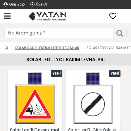
Giriş Yap
Üye Ol
SOLAR GÜNEŞ ENERJİLİ LED´Lİ LEVHALAR
SOLAR LED´Lİ YOL BAKIM L
SOLAR LED´Lİ YOL BAKIM LEVHALARI
YENI
YENI
Solar Led´li Gevşek malzemeli Zemin Levhası 11777 S-LD
Solar Led´li Giriş Yok Levhası 11749 S-LD