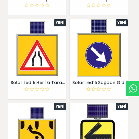
YENI
YENI
Solar Led´li Her İki Taraftan Daralan Kaplama 11774 S-LD
Solar Led´li Sağdan Gidiniz Levhası 11742 S-LD
YENI
YENI