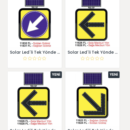
Solar Led´li Tek Yönde Uyarı Sağdan Gidiniz 11831 FL
Solar Led´li Tek Yönde Uyarı Sola Mecburi Yön 11826 FL
YENI
YENI