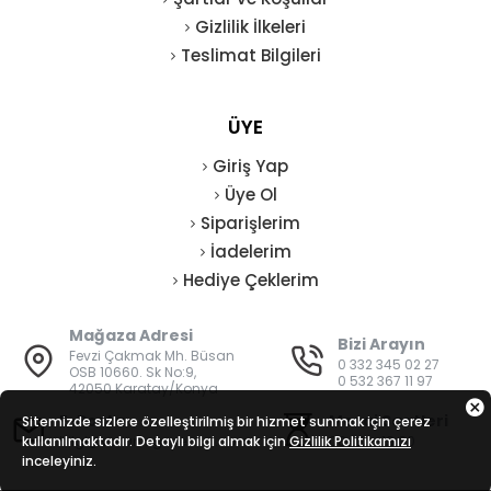
Gizlilik İlkeleri
Teslimat Bilgileri
ÜYE
Giriş Yap
Üye Ol
Siparişlerim
İadelerim
Hediye Çeklerim
Mağaza Adresi
Bizi Arayın
Fevzi Çakmak Mh. Büsan
0 332 345 02 27
OSB 10660. Sk No:9,
0 532 367 11 97
42050 Karatay/Konya
E-Posta
Mesai Saatleri
Sitemizde sizlere özelleştirilmiş bir hizmet sunmak için çerez
kullanılmaktadır. Detaylı bilgi almak için
bilgi@vatanisguvenligi.com
Gizlilik Politikamızı
08:00 - 19:00
inceleyiniz.