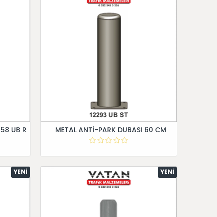
258 UB R
METAL ANTİ-PARK DUBASI 60 CM
YENI
YENI