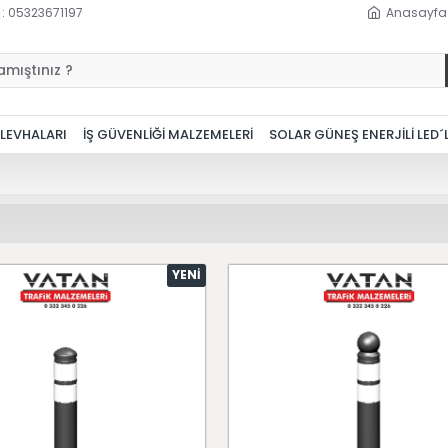
 : 05323671197
Anasayfa
 LEVHALARI
İŞ GÜVENLİĞİ MALZEMELERİ
SOLAR GÜNEŞ ENERJİLİ LED´
YENI