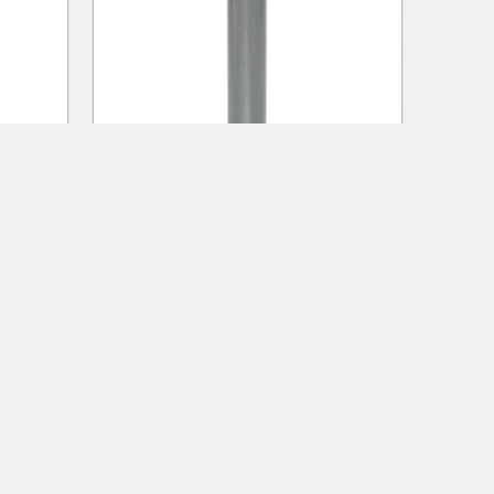
78 CM
METAL ANTİ-PARK DUBASI 78 CM
YENI
YENI