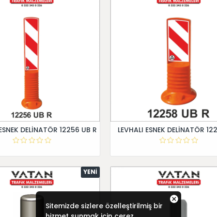
 ESNEK DELİNATÖR 12256 UB R
LEVHALI ESNEK DELİNATÖR 12
YENI
Sitemizde sizlere özelleştirilmiş bir
hizmet sunmak için çerez