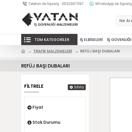
Telefon ile Sipariş : 05323671197
WhatsApp ile Sipariş
TÜM KATEGORİLER
İŞ ELBİSELERİ
İŞ GÜVENLİĞİ
TRAFİK MALZEMELERİ
REFÜJ BAŞI DUBALARI
REFÜJ BAŞI DUBALARI
FİLTRELE
Sıfırla
Fiyat
Stok Durumu