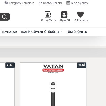
Kargom Nerede ?
Destek Talebi
Siparişlerim
Giriş Yap
Üye Ol
A.Listem
Lİ LEVHALAR
TRAFİK GÜVENLİĞİ ÜRÜNLERİ
TÜM ÜRÜNLER
YENI
YENI