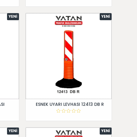
YENI
YENI
SI
ESNEK UYARI LEVHASI 12413 DB R
YENI
YENI