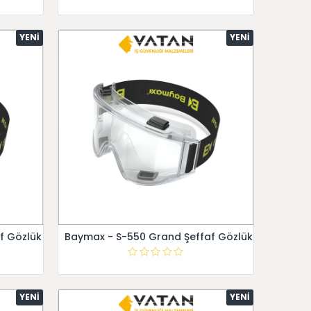
YENI
YENI
f Gözlük
Baymax - S-550 Grand Şeffaf Gözlük
YENI
YENI