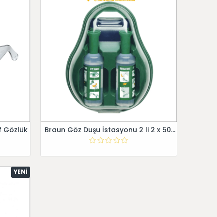
f Gözlük
Braun Göz Duşu İstasyonu 2 li 2 x 500 ml Yeşil Solüsyon
YENI