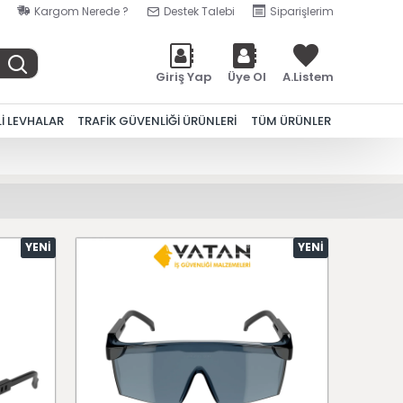
Kargom Nerede ?
Destek Talebi
Siparişlerim
Giriş Yap
Üye Ol
A.Listem
Lİ LEVHALAR
TRAFİK GÜVENLİĞİ ÜRÜNLERİ
TÜM ÜRÜNLER
YENI
YENI