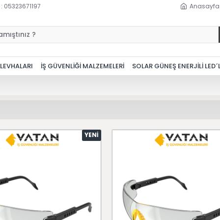
 : 05323671197
Anasayfa
 LEVHALARI
İŞ GÜVENLİĞİ MALZEMELERİ
SOLAR GÜNEŞ ENERJİLİ LED´
YENI