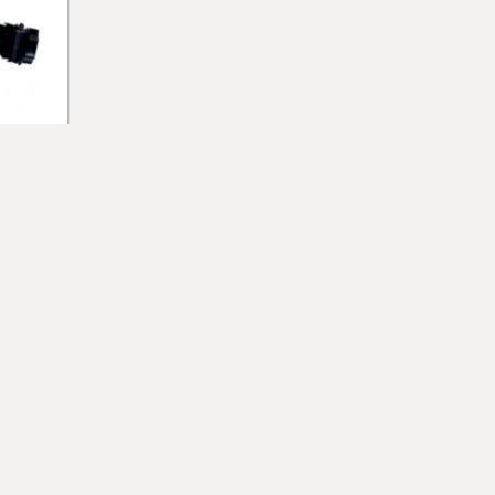
iperlik
e kalın
E-Bülten