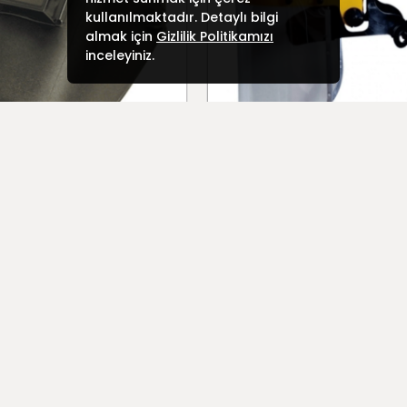
kullanılmaktadır. Detaylı bilgi
almak için
Gizlilik Politikamızı
inceleyiniz.
afe Baş Kaynak Maskesi
Essafe Vizör Yüz Koruyucu S
Yeni ürünler eklenecek takipt