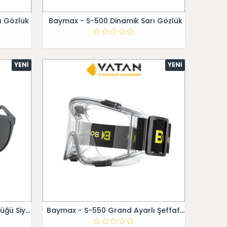
ı Gözlük
Baymax - S-500 Dinamik Sarı Gözlük
YENI
YENI
Baymax - S-503 Kaynak Gözlüğü Siyah
Baymax - S-550 Grand Ayarlı Şeffaf Gözlük