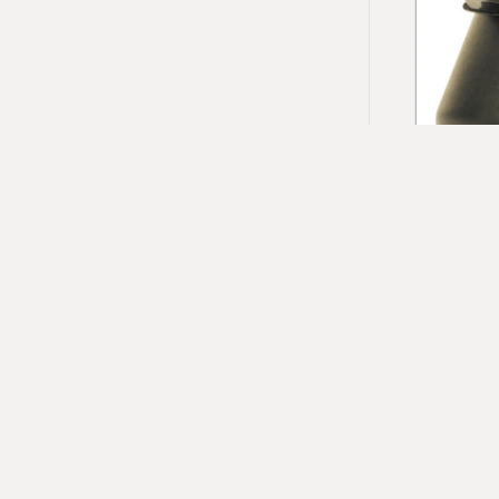
Ess
Bizi Takip Et !