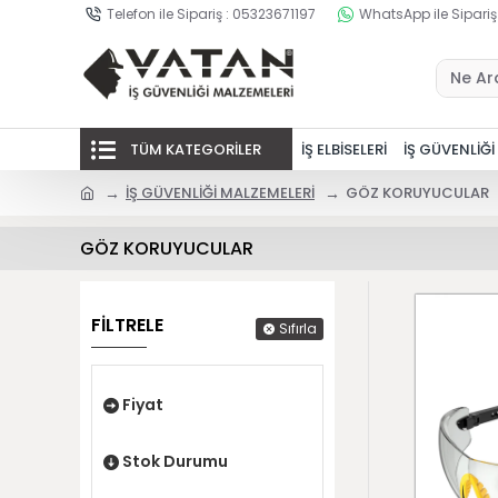
Telefon ile Sipariş : 05323671197
WhatsApp ile Sipariş
TÜM KATEGORİLER
İŞ ELBİSELERİ
İŞ GÜVENLİĞİ
İŞ GÜVENLİĞİ MALZEMELERİ
GÖZ KORUYUCULAR
GÖZ KORUYUCULAR
FİLTRELE
Sıfırla
Fiyat
Stok Durumu