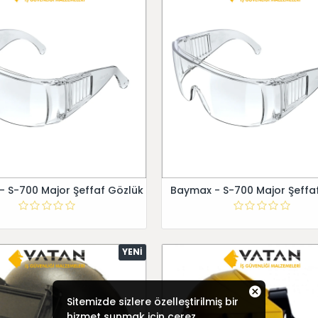
 S-700 Major Şeffaf Gözlük
Baymax - S-700 Major Şeffa
YENI
Sitemizde sizlere özelleştirilmiş bir
hizmet sunmak için çerez