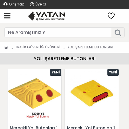
Giriş Yap
Üye Ol
TRAFİK GÜVENLİĞİ ÜRÜNLERİ
YOL İŞARETLEME BUTONLARI
YOL İŞARETLEME BUTONLARI
YENI
YENI
Mercekli Yol Butonları 12000 YB
Mercekli Yol Butonları 12005-1 YB