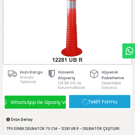
Hızlı Kargo
Güvenli
Hijyenik
Anında
Alışveriş
Paketleme
Teslimat.
128 Bit SSL ile
Dezenfekte
korunmaktadır.
Ediyoruz.
Teklif Formu
WhatsApp ile Sipariş Ver
Ürün Detay
TPU ESNEK DELİNATÖR 70 CM - 12281 UB R - DELİNATÖR ÇEŞİTLERİ