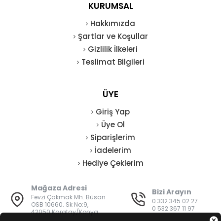
KURUMSAL
Hakkımızda
Şartlar ve Koşullar
Gizlilik İlkeleri
Teslimat Bilgileri
ÜYE
Giriş Yap
Üye Ol
Siparişlerim
İadelerim
Hediye Çeklerim
Mağaza Adresi
Bizi Arayın
Fevzi Çakmak Mh. Büsan
0 332 345 02 27
OSB 10660. Sk No:9,
0 532 367 11 97
42050 Karatay/Konya