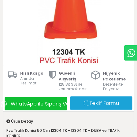
Hızlı Kargo
Güvenli
Hijyenik
Anında
Alışveriş
Paketleme
Teslimat.
128 Bit SSL ile
Dezenfekte
korunmaktadır.
Ediyoruz.
Teklif Formu
WhatsApp ile Sipariş Ver
Ürün Detay
Pvc Trafik Konisi 50 Cm 12304 TK - 12304 TK - DUBA ve TRAFİK
KONİLERİ