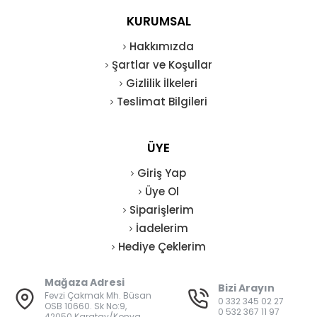
KURUMSAL
Hakkımızda
Şartlar ve Koşullar
Gizlilik İlkeleri
Teslimat Bilgileri
ÜYE
Giriş Yap
Üye Ol
Siparişlerim
İadelerim
Hediye Çeklerim
Mağaza Adresi
Bizi Arayın
Fevzi Çakmak Mh. Büsan
0 332 345 02 27
OSB 10660. Sk No:9,
0 532 367 11 97
42050 Karatay/Konya