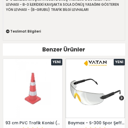
LEVHASI - B-3 İLERİDEKİ KAVŞAKTA SOLA DÖNÜŞ YASAĞINI GÖSTEREN
YÖN LEVHASI - (B-GRUBU) TRAFİK BİLGİ LEVHALARI
Teslimat Bilgileri
Benzer Ürünler
YENI
YENI
93 cm PVC Trafik Konisi (Çift reflektifli) - - Dörtgen
Baymax - S-300 Spor Şeffaf Gözlük