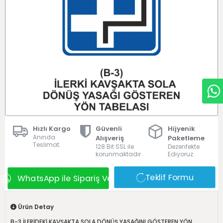
Hızlı Kargo
Güvenli
Hijyenik
Anında
Alışveriş
Paketleme
Teslimat.
128 Bit SSL ile
Dezenfekte
korunmaktadır.
Ediyoruz.
Teklif Formu
WhatsApp ile Sipariş Ver
Ürün Detay
B-3 İLERİDEKİ KAVŞAKTA SOLA DÖNÜŞ YASAĞINI GÖSTEREN YÖN