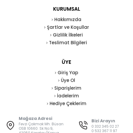
KURUMSAL
Hakkımızda
Şartlar ve Koşullar
Gizlilik İlkeleri
Teslimat Bilgileri
ÜYE
Giriş Yap
Üye Ol
Siparişlerim
İadelerim
Hediye Çeklerim
Mağaza Adresi
Bizi Arayın
Fevzi Çakmak Mh. Büsan
0 332 345 02 27
OSB 10660. Sk No:9,
0 532 367 11 97
42050 Karatay/Konya