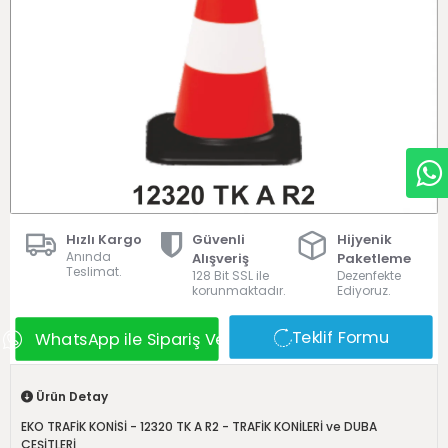
Hızlı Kargo
Güvenli
Hijyenik
Anında
Alışveriş
Paketleme
Teslimat.
128 Bit SSL ile
Dezenfekte
korunmaktadır.
Ediyoruz.
Teklif Formu
WhatsApp ile Sipariş Ver
Ürün Detay
EKO TRAFİK KONİSİ - 12320 TK A R2 - TRAFİK KONİLERİ ve DUBA
ÇEŞİTLERİ