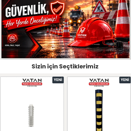
Sizin için Seçtiklerimiz
YENI
YENI