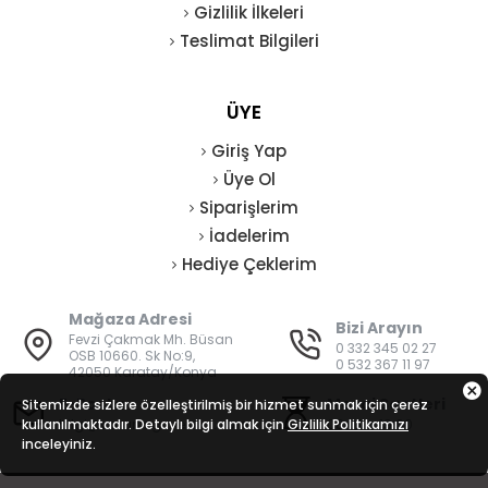
Gizlilik İlkeleri
Teslimat Bilgileri
ÜYE
Giriş Yap
Üye Ol
Siparişlerim
İadelerim
Hediye Çeklerim
Mağaza Adresi
Bizi Arayın
Fevzi Çakmak Mh. Büsan
0 332 345 02 27
OSB 10660. Sk No:9,
0 532 367 11 97
42050 Karatay/Konya
E-Posta
Mesai Saatleri
Sitemizde sizlere özelleştirilmiş bir hizmet sunmak için çerez
kullanılmaktadır. Detaylı bilgi almak için
bilgi@vatanisguvenligi.com
Gizlilik Politikamızı
08:00 - 19:00
inceleyiniz.