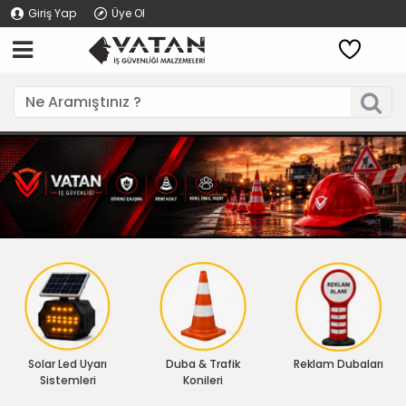
Giriş Yap
Üye Ol
Solar Led Uyarı
Duba & Trafik
Reklam Dubaları
Sistemleri
Konileri