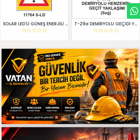
SOLAR LED'Lİ GÜNEŞ ENERJİLİ LEVHA
T-29a DEMİRYOLU GEÇİDİ YAKLAŞIM LEVHALARI (Sağ)