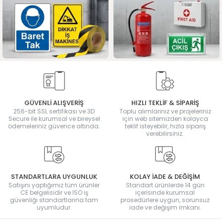
GÜVENLİ ALIŞVERİŞ
HIZLI TEKLİF & SİPARİŞ
256-bit SSL sertifikası ve 3D
Toplu alımlarınız ve projeleriniz
Secure ile kurumsal ve bireysel
için web sitemizden kolayca
ödemeleriniz güvence altında.
teklif isteyebilir, hızla sipariş
verebilirsiniz.
STANDARTLARA UYGUNLUK
KOLAY İADE & DEĞİŞİM
Satışını yaptığımız tüm ürünler
Standart ürünlerde 14 gün
CE belgelisidir ve ISO iş
içerisinde kurumsal
güvenliği standartlarına tam
prosedürlere uygun, sorunsuz
uyumludur.
iade ve değişim imkanı.