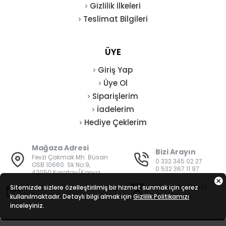
Gizlilik İlkeleri
Teslimat Bilgileri
ÜYE
Giriş Yap
Üye Ol
Siparişlerim
İadelerim
Hediye Çeklerim
Mağaza Adresi
Bizi Arayın
Fevzi Çakmak Mh. Büsan
0 332 345 02 27
OSB 10660. Sk No:9,
0 532 367 11 97
42050 Karatay/Konya
E-Posta
Mesai Saatleri
Sitemizde sizlere özelleştirilmiş bir hizmet sunmak için çerez
kullanılmaktadır. Detaylı bilgi almak için
bilgi@vatanisguvenligi.com
Gizlilik Politikamızı
08:00 - 19:00
inceleyiniz.