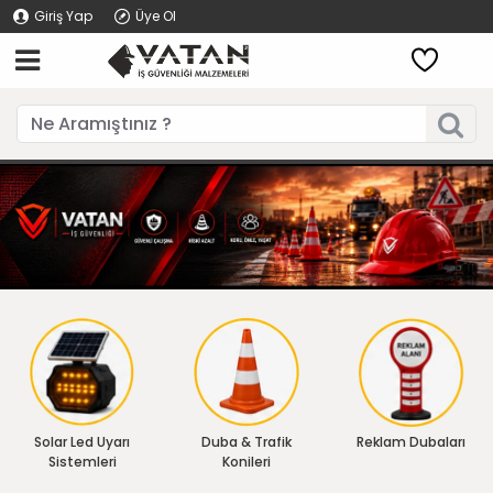
Giriş Yap
Üye Ol
Solar Led Uyarı
Duba & Trafik
Reklam Dubaları
Sistemleri
Konileri