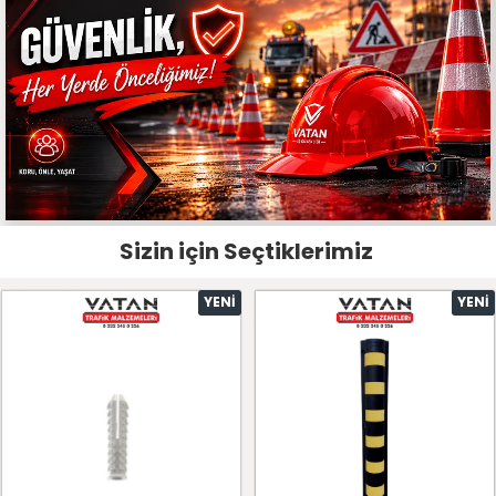
Sizin için Seçtiklerimiz
YENI
YENI