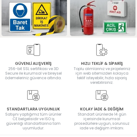
GÜVENLİ ALIŞVERİŞ
HIZLI TEKLİF & SİPARİŞ
256-bit SSL sertifikası ve 3D
Toplu alımlarınız ve projeleriniz
Secure ile kurumsal ve bireysel
için web sitemizden kolayca
ödemeleriniz güvence altında.
teklif isteyebilir, hızla sipariş
verebilirsiniz.
STANDARTLARA UYGUNLUK
KOLAY İADE & DEĞİŞİM
Satışını yaptığımız tüm ürünler
Standart ürünlerde 14 gün
CE belgelisidir ve ISO iş
içerisinde kurumsal
güvenliği standartlarına tam
prosedürlere uygun, sorunsuz
uyumludur.
iade ve değişim imkanı.