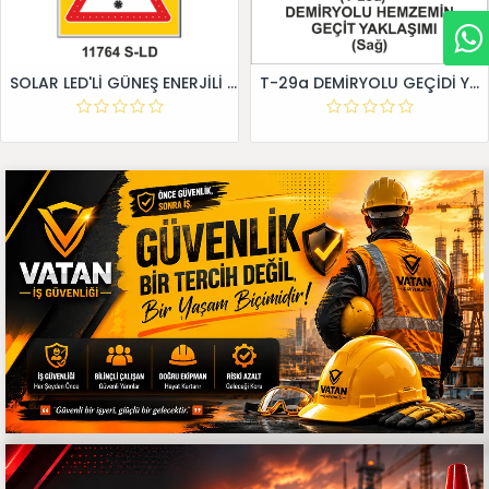
SOLAR LED'Lİ GÜNEŞ ENERJİLİ LEVHA
T-29a DEMİRYOLU GEÇİDİ YAKLAŞIM LEVHALARI (Sağ)