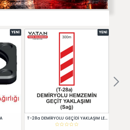
YENI
YENI
 A
T-28a DEMİRYOLU GEÇİDİ YAKLAŞIM LEVHALARI (Sağ)