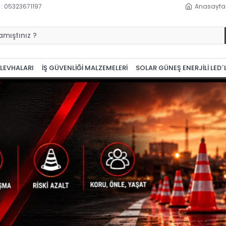
 : 05323671197
Anasayfa
 LEVHALARI
İŞ GÜVENLİĞİ MALZEMELERİ
SOLAR GÜNEŞ ENERJİLİ LED´