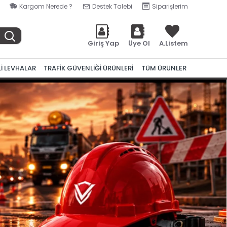
Kargom Nerede ?
Destek Talebi
Siparişlerim
Giriş Yap
Üye Ol
A.Listem
Lİ LEVHALAR
TRAFİK GÜVENLİĞİ ÜRÜNLERİ
TÜM ÜRÜNLER