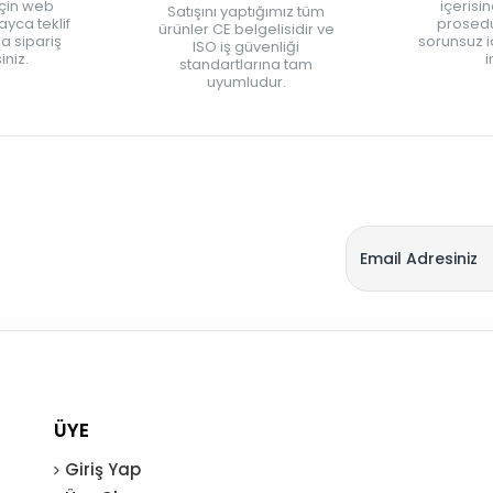
için web
içerisi
Satışını yaptığımız tüm
yca teklif
prosedü
ürünler CE belgelisidir ve
zla sipariş
sorunsuz 
ISO iş güvenliği
iniz.
i
standartlarına tam
uyumludur.
ÜYE
Giriş Yap