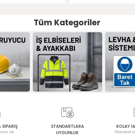
Tüm Kategoriler
& SİPARİŞ
STANDARTLARA
KOLAY İ
rınız ve
Standart ü
UYGUNLUK