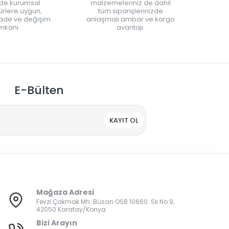
nde kurumsal
malzemeleriniz de dahil
rlere uygun,
tüm siparişlerinizde
iade ve değişim
anlaşmalı ambar ve kargo
mkanı.
avantajı.
E-Bülten
KAYIT OL
Mağaza Adresi
Fevzi Çakmak Mh. Büsan OSB 10660. Sk No:9,
42050 Karatay/Konya
Bizi Arayın