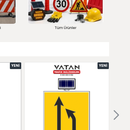
i
Tüm Ürünler
YENI
YENI