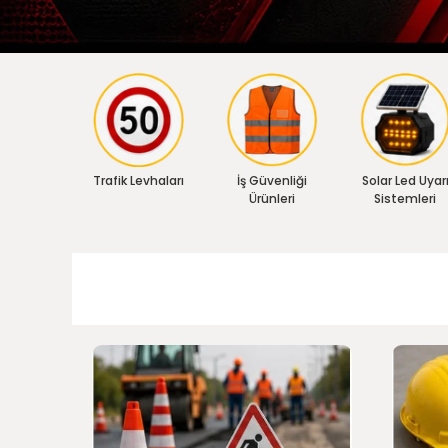
Trafik Levhaları
İş Güvenliği
Solar Led Uyar
Ürünleri
Sistemleri