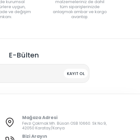
nde kurumsal
malzemeleriniz de dahil
rlere uygun,
tüm siparişlerinizde
iade ve değişim
anlaşmalı ambar ve kargo
mkanı.
avantajı.
E-Bülten
KAYIT OL
Mağaza Adresi
Fevzi Çakmak Mh. Büsan OSB 10660. Sk No:9,
42050 Karatay/Konya
Bizi Arayın