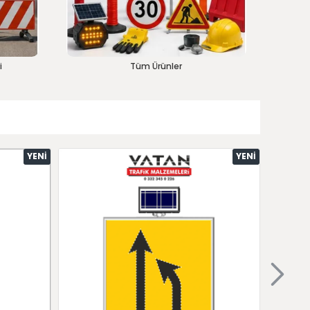
i
Tüm Ürünler
YENI
YENI