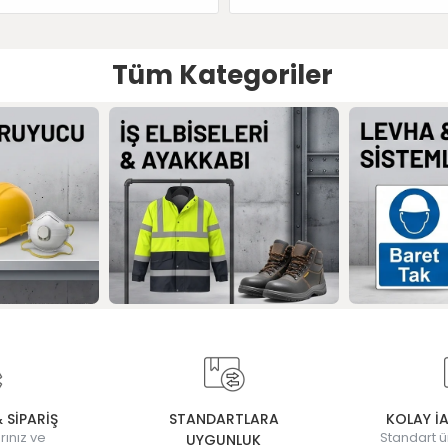
Tüm Kategoriler
& SİPARİŞ
STANDARTLARA
KOLAY İ
rınız ve
Standart ü
UYGUNLUK