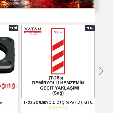
YENI
YENI
 A
T-28a DEMİRYOLU GEÇİDİ YAKLAŞIM LEVHALARI (Sağ)