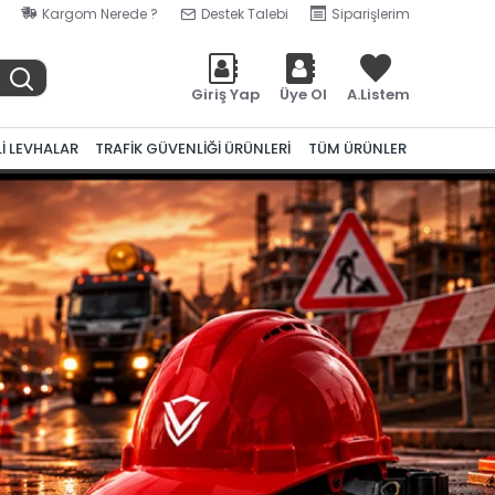
Kargom Nerede ?
Destek Talebi
Siparişlerim
Giriş Yap
Üye Ol
A.Listem
Lİ LEVHALAR
TRAFİK GÜVENLİĞİ ÜRÜNLERİ
TÜM ÜRÜNLER