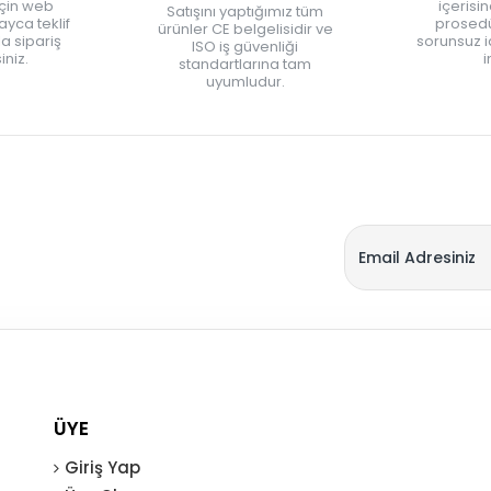
için web
içerisi
Satışını yaptığımız tüm
yca teklif
prosedü
ürünler CE belgelisidir ve
zla sipariş
sorunsuz 
ISO iş güvenliği
iniz.
i
standartlarına tam
uyumludur.
ÜYE
Giriş Yap