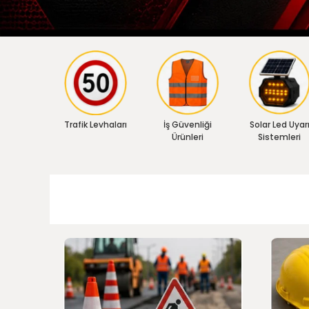
Trafik Levhaları
İş Güvenliği
Solar Led Uyar
Ürünleri
Sistemleri