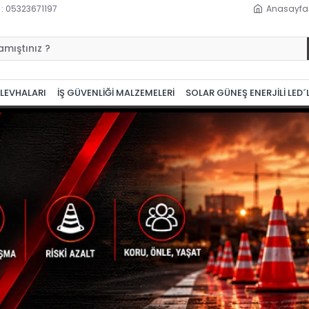
 : 05323671197
Anasayfa
 LEVHALARI
İŞ GÜVENLİĞİ MALZEMELERİ
SOLAR GÜNEŞ ENERJİLİ LED´