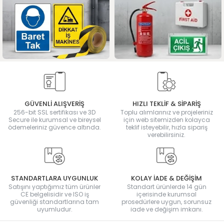
GÜVENLİ ALIŞVERİŞ
HIZLI TEKLİF & SİPARİŞ
256-bit SSL sertifikası ve 3D
Toplu alımlarınız ve projeleriniz
Secure ile kurumsal ve bireysel
için web sitemizden kolayca
ödemeleriniz güvence altında.
teklif isteyebilir, hızla sipariş
verebilirsiniz.
STANDARTLARA UYGUNLUK
KOLAY İADE & DEĞİŞİM
Satışını yaptığımız tüm ürünler
Standart ürünlerde 14 gün
CE belgelisidir ve ISO iş
içerisinde kurumsal
güvenliği standartlarına tam
prosedürlere uygun, sorunsuz
uyumludur.
iade ve değişim imkanı.