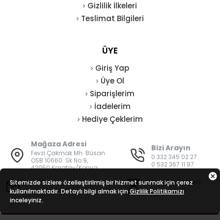
Gizlilik İlkeleri
Teslimat Bilgileri
ÜYE
Giriş Yap
Üye Ol
Siparişlerim
İadelerim
Hediye Çeklerim
Mağaza Adresi
Bizi Arayın
Fevzi Çakmak Mh. Büsan
0 332 345 02 27
OSB 10660. Sk No:9,
0 532 367 11 97
42050 Karatay/Konya
E-Posta
Mesai Saatleri
Sitemizde sizlere özelleştirilmiş bir hizmet sunmak için çerez
kullanılmaktadır. Detaylı bilgi almak için
bilgi@vatanisguvenligi.com
Gizlilik Politikamızı
08:00 - 19:00
inceleyiniz.