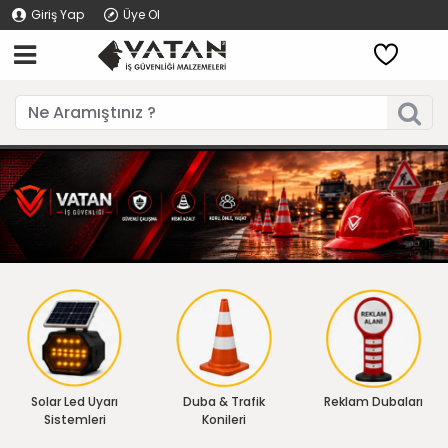
Giriş Yap
Üye Ol
Solar Led Uyarı
Duba & Trafik
Reklam Dubaları
Sistemleri
Konileri