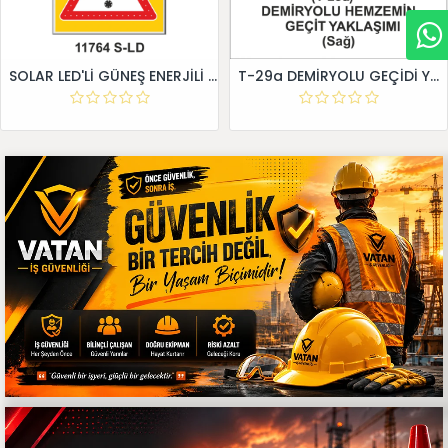
SOLAR LED'Lİ GÜNEŞ ENERJİLİ LEVHA
T-29a DEMİRYOLU GEÇİDİ YAKLAŞIM LEVHALARI (Sağ)