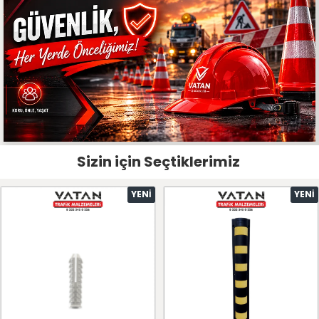
Sizin için Seçtiklerimiz
YENI
YENI