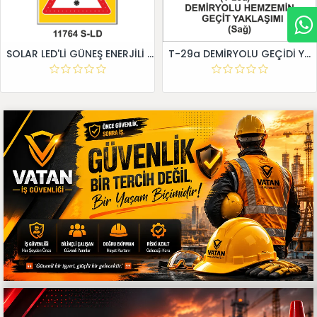
SOLAR LED'Lİ GÜNEŞ ENERJİLİ LEVHA
T-29a DEMİRYOLU GEÇİDİ YAKLAŞIM LEVHALARI (Sağ)