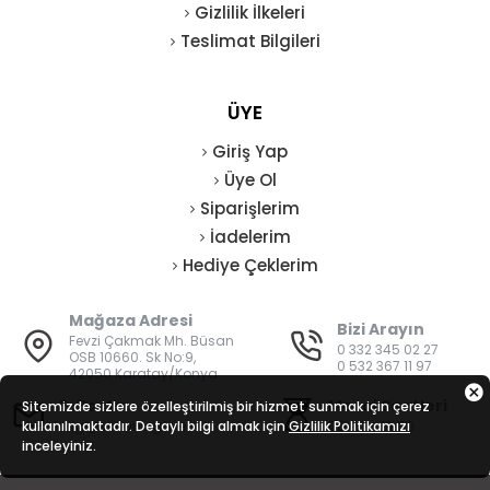
Gizlilik İlkeleri
Teslimat Bilgileri
ÜYE
Giriş Yap
Üye Ol
Siparişlerim
İadelerim
Hediye Çeklerim
Mağaza Adresi
Bizi Arayın
Fevzi Çakmak Mh. Büsan
0 332 345 02 27
OSB 10660. Sk No:9,
0 532 367 11 97
42050 Karatay/Konya
E-Posta
Mesai Saatleri
Sitemizde sizlere özelleştirilmiş bir hizmet sunmak için çerez
kullanılmaktadır. Detaylı bilgi almak için
bilgi@vatanisguvenligi.com
Gizlilik Politikamızı
08:00 - 19:00
inceleyiniz.