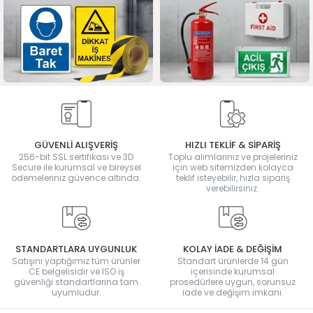
GÜVENLİ ALIŞVERİŞ
HIZLI TEKLİF & SİPARİŞ
256-bit SSL sertifikası ve 3D
Toplu alımlarınız ve projeleriniz
Secure ile kurumsal ve bireysel
için web sitemizden kolayca
ödemeleriniz güvence altında.
teklif isteyebilir, hızla sipariş
verebilirsiniz.
STANDARTLARA UYGUNLUK
KOLAY İADE & DEĞİŞİM
Satışını yaptığımız tüm ürünler
Standart ürünlerde 14 gün
CE belgelisidir ve ISO iş
içerisinde kurumsal
güvenliği standartlarına tam
prosedürlere uygun, sorunsuz
uyumludur.
iade ve değişim imkanı.