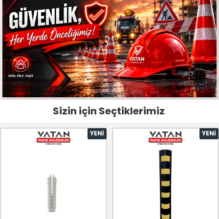
Sizin için Seçtiklerimiz
YENI
YENI