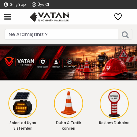
Giriş Yap
Üye Ol
Solar Led Uyarı
Duba & Trafik
Reklam Dubaları
Sistemleri
Konileri