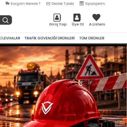
Kargom Nerede ?
Destek Talebi
Siparişlerim
Giriş Yap
Üye Ol
A.Listem
Lİ LEVHALAR
TRAFİK GÜVENLİĞİ ÜRÜNLERİ
TÜM ÜRÜNLER