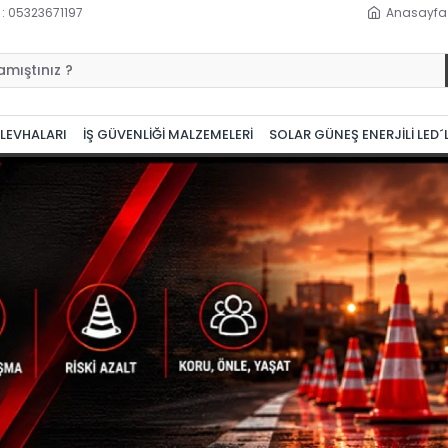
 : 05323671197
Anasayfa
 LEVHALARI
İŞ GÜVENLİĞİ MALZEMELERİ
SOLAR GÜNEŞ ENERJİLİ LED´