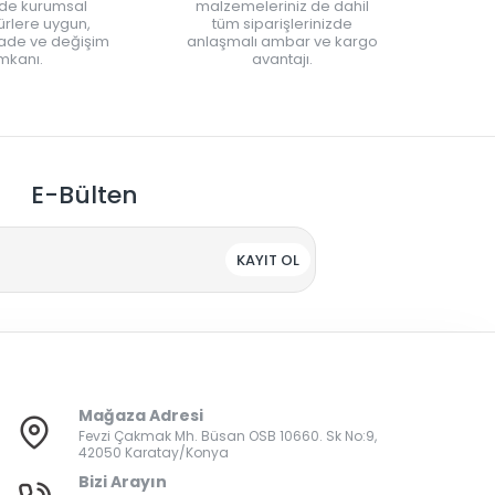
nde kurumsal
malzemeleriniz de dahil
rlere uygun,
tüm siparişlerinizde
iade ve değişim
anlaşmalı ambar ve kargo
mkanı.
avantajı.
E-Bülten
KAYIT OL
Mağaza Adresi
Fevzi Çakmak Mh. Büsan OSB 10660. Sk No:9,
42050 Karatay/Konya
Bizi Arayın