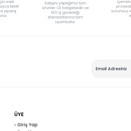
için web
içerisi
Satışını yaptığımız tüm
yca teklif
prosedü
ürünler CE belgelisidir ve
zla sipariş
sorunsuz 
ISO iş güvenliği
iniz.
i
standartlarına tam
uyumludur.
ÜYE
Giriş Yap