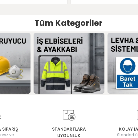
Tüm Kategoriler
& SİPARİŞ
STANDARTLARA
KOLAY İ
rınız ve
Standart ü
UYGUNLUK