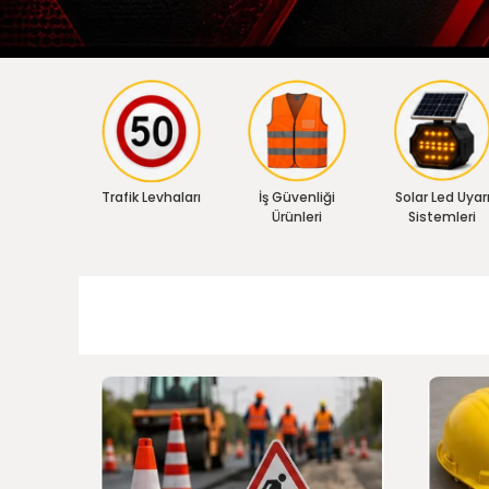
Trafik Levhaları
İş Güvenliği
Solar Led Uyar
Ürünleri
Sistemleri