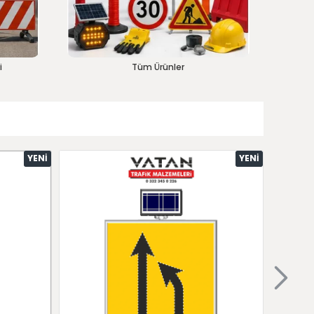
i
Tüm Ürünler
YENI
YENI