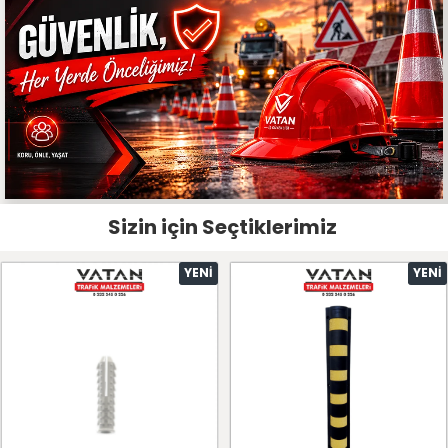
Sizin için Seçtiklerimiz
YENI
YENI