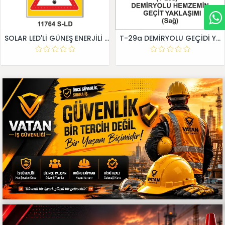
SOLAR LED'Lİ GÜNEŞ ENERJİLİ LEVHA
T-29a DEMİRYOLU GEÇİDİ YAKLAŞIM LEVHALARI (Sağ)