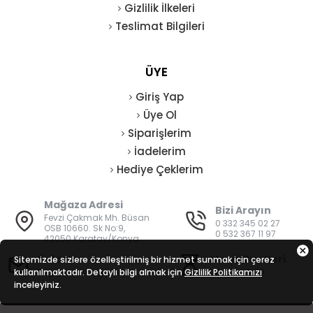
Gizlilik İlkeleri
Teslimat Bilgileri
ÜYE
Giriş Yap
Üye Ol
Siparişlerim
İadelerim
Hediye Çeklerim
Mağaza Adresi
Bizi Arayın
Fevzi Çakmak Mh. Büsan
0 332 345 02 27
OSB 10660. Sk No:9,
0 532 367 11 97
42050 Karatay/Konya
E-Posta
Mesai Saatleri
Sitemizde sizlere özelleştirilmiş bir hizmet sunmak için çerez
kullanılmaktadır. Detaylı bilgi almak için
bilgi@vatanisguvenligi.com
Gizlilik Politikamızı
08:00 - 19:00
inceleyiniz.