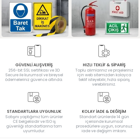
GÜVENLİ ALIŞVERİŞ
HIZLI TEKLİF & SİPARİŞ
256-bit SSL sertifikası ve 3D
Toplu alımlarınız ve projeleriniz
Secure ile kurumsal ve bireysel
için web sitemizden kolayca
ödemeleriniz güvence altında.
teklif isteyebilir, hızla sipariş
verebilirsiniz.
STANDARTLARA UYGUNLUK
KOLAY İADE & DEĞİŞİM
Satışını yaptığımız tüm ürünler
Standart ürünlerde 14 gün
CE belgelisidir ve ISO iş
içerisinde kurumsal
güvenliği standartlarına tam
prosedürlere uygun, sorunsuz
uyumludur.
iade ve değişim imkanı.