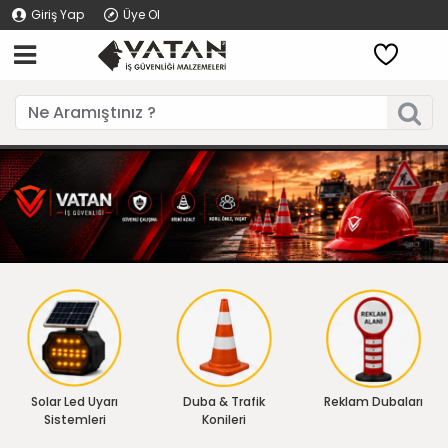
Giriş Yap
Üye Ol
Solar Led Uyarı
Duba & Trafik
Reklam Dubaları
Sistemleri
Konileri