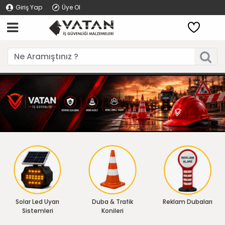
Giriş Yap
Üye Ol
Solar Led Uyarı
Duba & Trafik
Reklam Dubaları
Sistemleri
Konileri