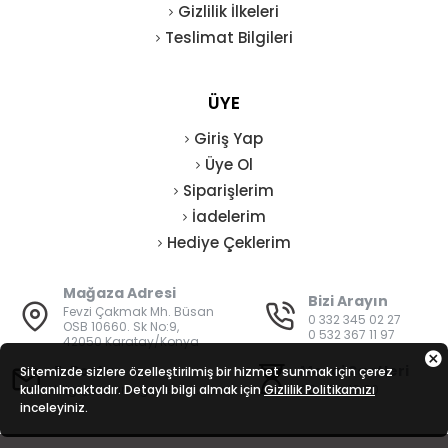
Gizlilik İlkeleri
Teslimat Bilgileri
ÜYE
Giriş Yap
Üye Ol
Siparişlerim
İadelerim
Hediye Çeklerim
Mağaza Adresi
Bizi Arayın
Fevzi Çakmak Mh. Büsan
0 332 345 02 27
OSB 10660. Sk No:9,
0 532 367 11 97
42050 Karatay/Konya
E-Posta
Mesai Saatleri
Sitemizde sizlere özelleştirilmiş bir hizmet sunmak için çerez
kullanılmaktadır. Detaylı bilgi almak için
bilgi@vatanisguvenligi.com
Gizlilik Politikamızı
08:00 - 19:00
inceleyiniz.