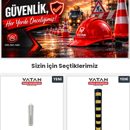
Sizin için Seçtiklerimiz
YENI
YENI