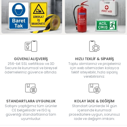
GÜVENLİ ALIŞVERİŞ
HIZLI TEKLİF & SİPARİŞ
256-bit SSL sertifikası ve 3D
Toplu alımlarınız ve projeleriniz
Secure ile kurumsal ve bireysel
için web sitemizden kolayca
ödemeleriniz güvence altında.
teklif isteyebilir, hızla sipariş
verebilirsiniz.
STANDARTLARA UYGUNLUK
KOLAY İADE & DEĞİŞİM
Satışını yaptığımız tüm ürünler
Standart ürünlerde 14 gün
CE belgelisidir ve ISO iş
içerisinde kurumsal
güvenliği standartlarına tam
prosedürlere uygun, sorunsuz
uyumludur.
iade ve değişim imkanı.