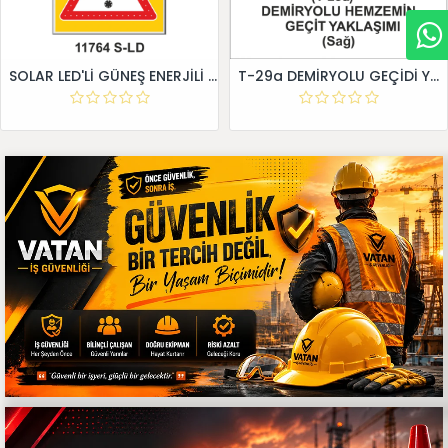
SOLAR LED'Lİ GÜNEŞ ENERJİLİ LEVHA
T-29a DEMİRYOLU GEÇİDİ YAKLAŞIM LEVHALARI (Sağ)