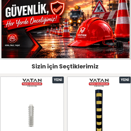
Sizin için Seçtiklerimiz
YENI
YENI