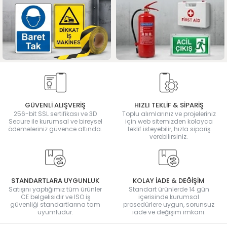
GÜVENLİ ALIŞVERİŞ
HIZLI TEKLİF & SİPARİŞ
256-bit SSL sertifikası ve 3D
Toplu alımlarınız ve projeleriniz
Secure ile kurumsal ve bireysel
için web sitemizden kolayca
ödemeleriniz güvence altında.
teklif isteyebilir, hızla sipariş
verebilirsiniz.
STANDARTLARA UYGUNLUK
KOLAY İADE & DEĞİŞİM
Satışını yaptığımız tüm ürünler
Standart ürünlerde 14 gün
CE belgelisidir ve ISO iş
içerisinde kurumsal
güvenliği standartlarına tam
prosedürlere uygun, sorunsuz
uyumludur.
iade ve değişim imkanı.