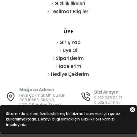
Gizlilik İlkeleri
Teslimat Bilgileri
ÜYE
Giriş Yap
Üye Ol
Siparişlerim
İadelerim
Hediye Çeklerim
Mağaza Adresi
Bizi Arayın
Fevzi Çakmak Mh. Büsan
0 332 345 02 27
OSB 10660. Sk No:9,
0 532 367 11 97
42050 Karatay/Konya
E-Posta
Mesai Saatleri
Sitemizde sizlere özelleştirilmiş bir hizmet sunmak için çerez
kullanılmaktadır. Detaylı bilgi almak için
bilgi@vatanisguvenligi.com
Gizlilik Politikamızı
08:00 - 19:00
inceleyiniz.