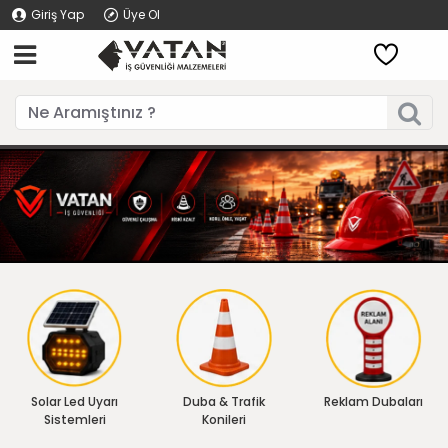
Giriş Yap
Üye Ol
Solar Led Uyarı
Duba & Trafik
Reklam Dubaları
Sistemleri
Konileri