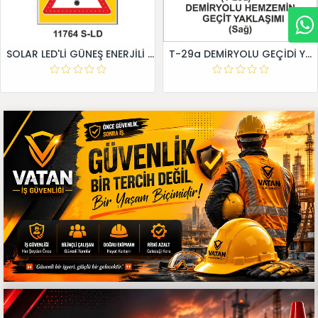
SOLAR LED'Lİ GÜNEŞ ENERJİLİ LEVHA
T-29a DEMİRYOLU GEÇİDİ YAKLAŞIM LEVHALARI (Sağ)