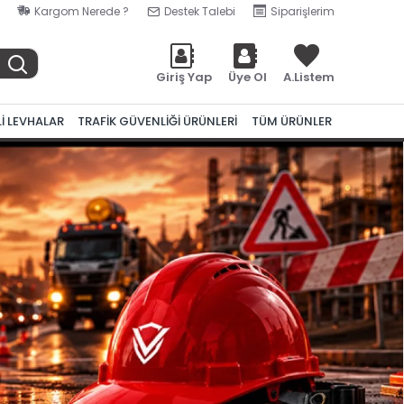
Kargom Nerede ?
Destek Talebi
Siparişlerim
Giriş Yap
Üye Ol
A.Listem
Lİ LEVHALAR
TRAFİK GÜVENLİĞİ ÜRÜNLERİ
TÜM ÜRÜNLER