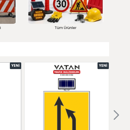
i
Tüm Ürünler
YENI
YENI