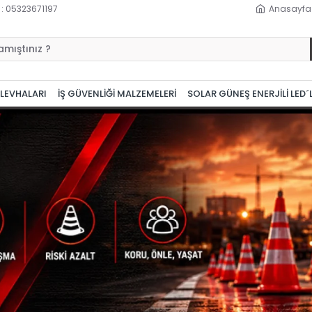
 : 05323671197
Anasayfa
 LEVHALARI
İŞ GÜVENLİĞİ MALZEMELERİ
SOLAR GÜNEŞ ENERJİLİ LED´