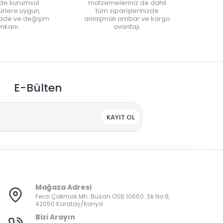
nde kurumsal
malzemeleriniz de dahil
rlere uygun,
tüm siparişlerinizde
iade ve değişim
anlaşmalı ambar ve kargo
mkanı.
avantajı.
E-Bülten
KAYIT OL
Mağaza Adresi
Fevzi Çakmak Mh. Büsan OSB 10660. Sk No:9,
42050 Karatay/Konya
Bizi Arayın