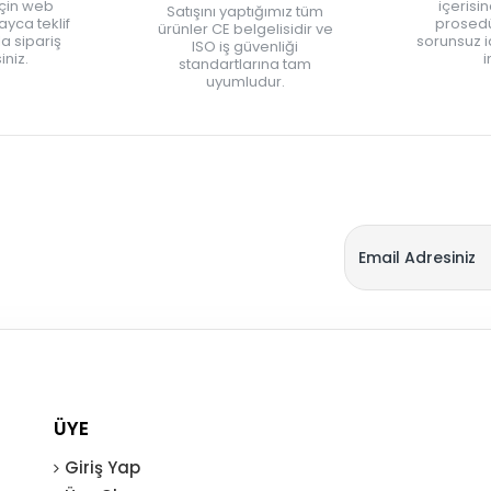
için web
içerisi
Satışını yaptığımız tüm
yca teklif
prosedü
ürünler CE belgelisidir ve
zla sipariş
sorunsuz 
ISO iş güvenliği
iniz.
i
standartlarına tam
uyumludur.
ÜYE
Giriş Yap