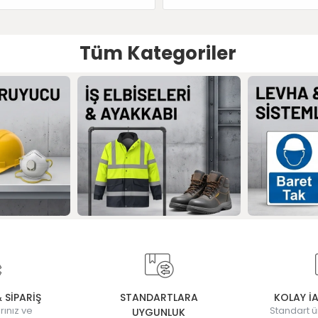
Tüm Kategoriler
& SİPARİŞ
STANDARTLARA
KOLAY İ
rınız ve
Standart ü
UYGUNLUK