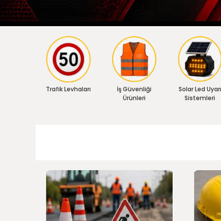
Trafik Levhaları
İş Güvenliği
Solar Led Uyar
Ürünleri
Sistemleri