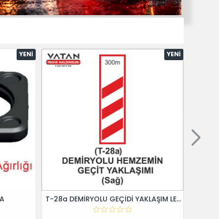
YENI
YENI
 A
T-28a DEMİRYOLU GEÇİDİ YAKLAŞIM LEVHALARI (Sağ)