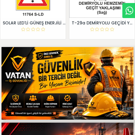
SOLAR LED'Lİ GÜNEŞ ENERJİLİ LEVHA
T-29a DEMİRYOLU GEÇİDİ YAKLAŞIM LEVHALARI (Sağ)