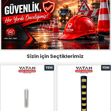
Sizin için Seçtiklerimiz
YENI
YENI