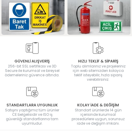
GÜVENLİ ALIŞVERİŞ
HIZLI TEKLİF & SİPARİŞ
256-bit SSL sertifikası ve 3D
Toplu alımlarınız ve projeleriniz
Secure ile kurumsal ve bireysel
için web sitemizden kolayca
ödemeleriniz güvence altında.
teklif isteyebilir, hızla sipariş
verebilirsiniz.
STANDARTLARA UYGUNLUK
KOLAY İADE & DEĞİŞİM
Satışını yaptığımız tüm ürünler
Standart ürünlerde 14 gün
CE belgelisidir ve ISO iş
içerisinde kurumsal
güvenliği standartlarına tam
prosedürlere uygun, sorunsuz
uyumludur.
iade ve değişim imkanı.