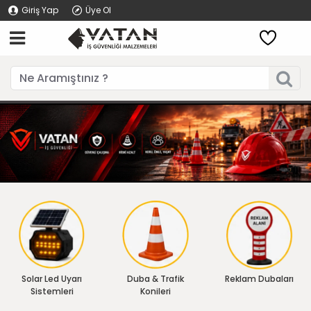
Giriş Yap
Üye Ol
Solar Led Uyarı
Duba & Trafik
Reklam Dubaları
Sistemleri
Konileri