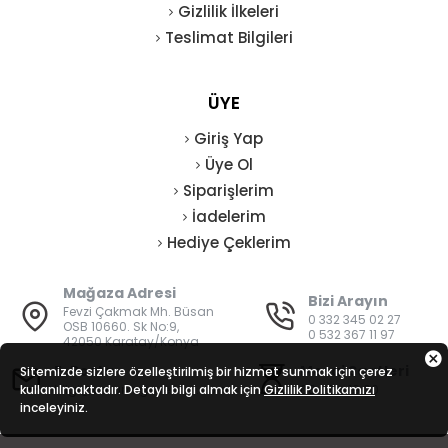
Gizlilik İlkeleri
Teslimat Bilgileri
ÜYE
Giriş Yap
Üye Ol
Siparişlerim
İadelerim
Hediye Çeklerim
Mağaza Adresi
Bizi Arayın
Fevzi Çakmak Mh. Büsan
0 332 345 02 27
OSB 10660. Sk No:9,
0 532 367 11 97
42050 Karatay/Konya
E-Posta
Mesai Saatleri
Sitemizde sizlere özelleştirilmiş bir hizmet sunmak için çerez
kullanılmaktadır. Detaylı bilgi almak için
bilgi@vatanisguvenligi.com
Gizlilik Politikamızı
08:00 - 19:00
inceleyiniz.