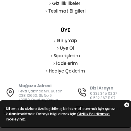
Gizlilik İlkeleri
Teslimat Bilgileri
ÜYE
Giriş Yap
Üye Ol
Siparişlerim
İadelerim
Hediye Çeklerim
Mağaza Adresi
Bizi Arayın
Fevzi Çakmak Mh. Büsan
0 332 345 02 27
OSB 10660. Sk No:9,
0 532 367 11 97
42050 Karatay/Konya
E-Posta
Mesai Saatleri
Sitemizde sizlere özelleştirilmiş bir hizmet sunmak için çerez
kullanılmaktadır. Detaylı bilgi almak için
bilgi@vatanisguvenligi.com
Gizlilik Politikamızı
08:00 - 19:00
inceleyiniz.