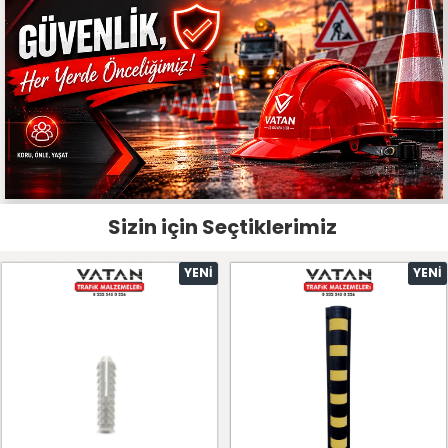
Sizin için Seçtiklerimiz
YENI
YENI