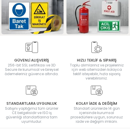
GÜVENLİ ALIŞVERİŞ
HIZLI TEKLİF & SİPARİŞ
256-bit SSL sertifikası ve 3D
Toplu alımlarınız ve projeleriniz
Secure ile kurumsal ve bireysel
için web sitemizden kolayca
ödemeleriniz güvence altında.
teklif isteyebilir, hızla sipariş
verebilirsiniz.
STANDARTLARA UYGUNLUK
KOLAY İADE & DEĞİŞİM
Satışını yaptığımız tüm ürünler
Standart ürünlerde 14 gün
CE belgelisidir ve ISO iş
içerisinde kurumsal
güvenliği standartlarına tam
prosedürlere uygun, sorunsuz
uyumludur.
iade ve değişim imkanı.