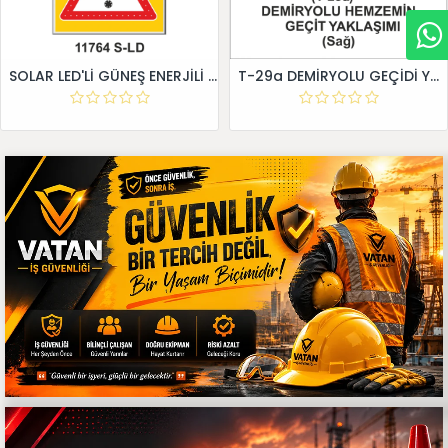
SOLAR LED'Lİ GÜNEŞ ENERJİLİ LEVHA
T-29a DEMİRYOLU GEÇİDİ YAKLAŞIM LEVHALARI (Sağ)