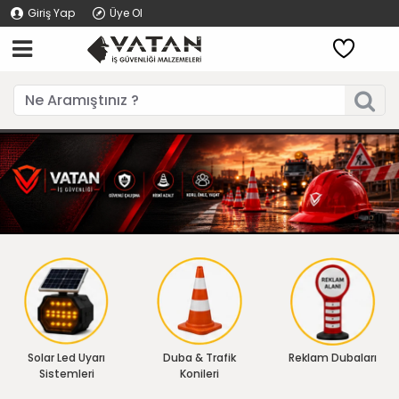
Giriş Yap
Üye Ol
Solar Led Uyarı
Duba & Trafik
Reklam Dubaları
Sistemleri
Konileri