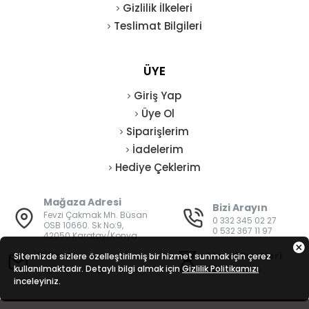
Gizlilik İlkeleri
Teslimat Bilgileri
ÜYE
Giriş Yap
Üye Ol
Siparişlerim
İadelerim
Hediye Çeklerim
Mağaza Adresi
Bizi Arayın
Fevzi Çakmak Mh. Büsan
0 332 345 02 27
OSB 10660. Sk No:9,
0 532 367 11 97
42050 Karatay/Konya
E-Posta
Mesai Saatleri
Sitemizde sizlere özelleştirilmiş bir hizmet sunmak için çerez
kullanılmaktadır. Detaylı bilgi almak için
bilgi@vatanisguvenligi.com
Gizlilik Politikamızı
08:00 - 19:00
inceleyiniz.