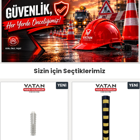
Sizin için Seçtiklerimiz
YENI
YENI