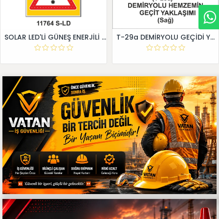
SOLAR LED'Lİ GÜNEŞ ENERJİLİ LEVHA
T-29a DEMİRYOLU GEÇİDİ YAKLAŞIM LEVHALARI (Sağ)