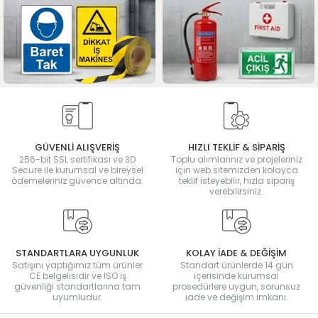
GÜVENLİ ALIŞVERİŞ
HIZLI TEKLİF & SİPARİŞ
256-bit SSL sertifikası ve 3D
Toplu alımlarınız ve projeleriniz
Secure ile kurumsal ve bireysel
için web sitemizden kolayca
ödemeleriniz güvence altında.
teklif isteyebilir, hızla sipariş
verebilirsiniz.
STANDARTLARA UYGUNLUK
KOLAY İADE & DEĞİŞİM
Satışını yaptığımız tüm ürünler
Standart ürünlerde 14 gün
CE belgelisidir ve ISO iş
içerisinde kurumsal
güvenliği standartlarına tam
prosedürlere uygun, sorunsuz
uyumludur.
iade ve değişim imkanı.