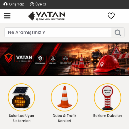
Giriş Yap
Üye Ol
Solar Led Uyarı
Duba & Trafik
Reklam Dubaları
Sistemleri
Konileri