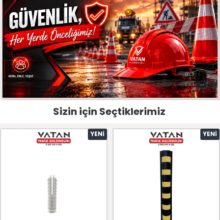
Sizin için Seçtiklerimiz
YENI
YENI