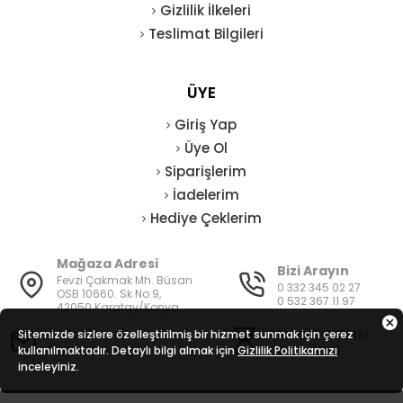
Gizlilik İlkeleri
Teslimat Bilgileri
ÜYE
Giriş Yap
Üye Ol
Siparişlerim
İadelerim
Hediye Çeklerim
Mağaza Adresi
Bizi Arayın
Fevzi Çakmak Mh. Büsan
0 332 345 02 27
OSB 10660. Sk No:9,
0 532 367 11 97
42050 Karatay/Konya
E-Posta
Mesai Saatleri
Sitemizde sizlere özelleştirilmiş bir hizmet sunmak için çerez
kullanılmaktadır. Detaylı bilgi almak için
bilgi@vatanisguvenligi.com
Gizlilik Politikamızı
08:00 - 19:00
inceleyiniz.