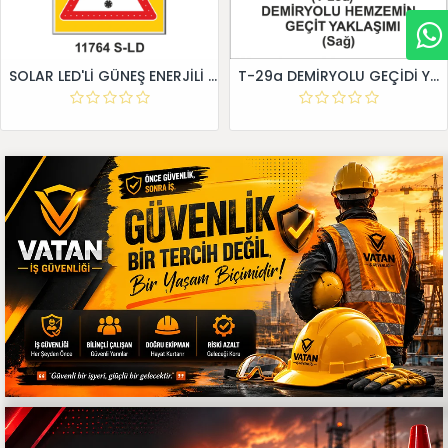
SOLAR LED'Lİ GÜNEŞ ENERJİLİ LEVHA
T-29a DEMİRYOLU GEÇİDİ YAKLAŞIM LEVHALARI (Sağ)