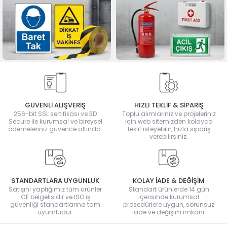
GÜVENLİ ALIŞVERİŞ
HIZLI TEKLİF & SİPARİŞ
256-bit SSL sertifikası ve 3D
Toplu alımlarınız ve projeleriniz
Secure ile kurumsal ve bireysel
için web sitemizden kolayca
ödemeleriniz güvence altında.
teklif isteyebilir, hızla sipariş
verebilirsiniz.
STANDARTLARA UYGUNLUK
KOLAY İADE & DEĞİŞİM
Satışını yaptığımız tüm ürünler
Standart ürünlerde 14 gün
CE belgelisidir ve ISO iş
içerisinde kurumsal
güvenliği standartlarına tam
prosedürlere uygun, sorunsuz
uyumludur.
iade ve değişim imkanı.