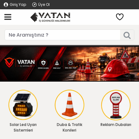
Giriş Yap
Üye Ol
Solar Led Uyarı
Duba & Trafik
Reklam Dubaları
Sistemleri
Konileri