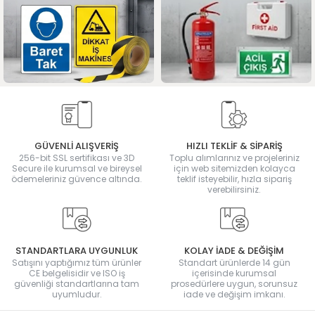
GÜVENLİ ALIŞVERİŞ
HIZLI TEKLİF & SİPARİŞ
256-bit SSL sertifikası ve 3D
Toplu alımlarınız ve projeleriniz
Secure ile kurumsal ve bireysel
için web sitemizden kolayca
ödemeleriniz güvence altında.
teklif isteyebilir, hızla sipariş
verebilirsiniz.
STANDARTLARA UYGUNLUK
KOLAY İADE & DEĞİŞİM
Satışını yaptığımız tüm ürünler
Standart ürünlerde 14 gün
CE belgelisidir ve ISO iş
içerisinde kurumsal
güvenliği standartlarına tam
prosedürlere uygun, sorunsuz
uyumludur.
iade ve değişim imkanı.