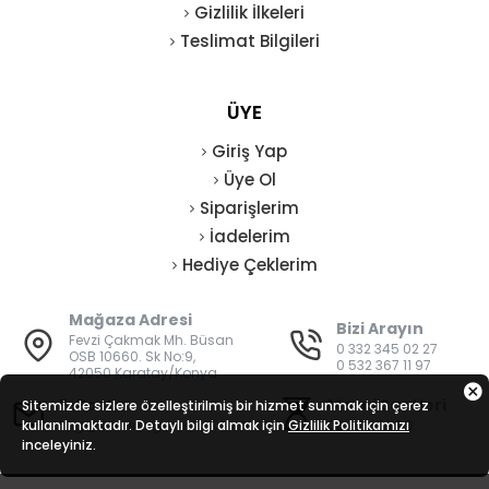
Gizlilik İlkeleri
Teslimat Bilgileri
ÜYE
Giriş Yap
Üye Ol
Siparişlerim
İadelerim
Hediye Çeklerim
Mağaza Adresi
Bizi Arayın
Fevzi Çakmak Mh. Büsan
0 332 345 02 27
OSB 10660. Sk No:9,
0 532 367 11 97
42050 Karatay/Konya
E-Posta
Mesai Saatleri
Sitemizde sizlere özelleştirilmiş bir hizmet sunmak için çerez
kullanılmaktadır. Detaylı bilgi almak için
bilgi@vatanisguvenligi.com
Gizlilik Politikamızı
08:00 - 19:00
inceleyiniz.