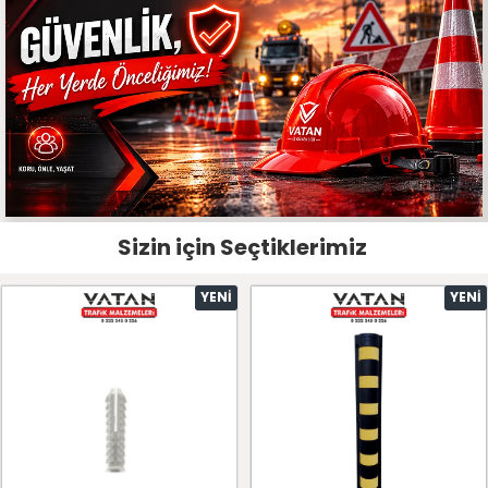
Sizin için Seçtiklerimiz
YENI
YENI