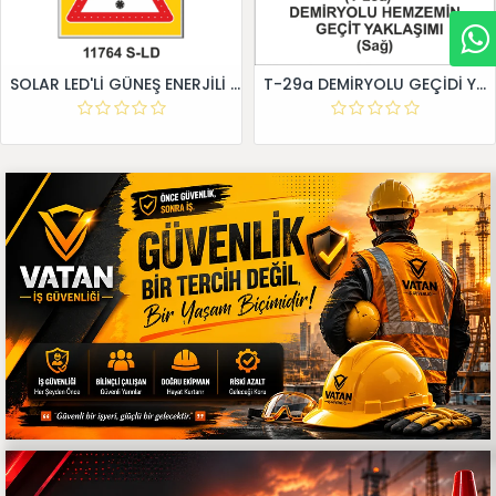
SOLAR LED'Lİ GÜNEŞ ENERJİLİ LEVHA
T-29a DEMİRYOLU GEÇİDİ YAKLAŞIM LEVHALARI (Sağ)