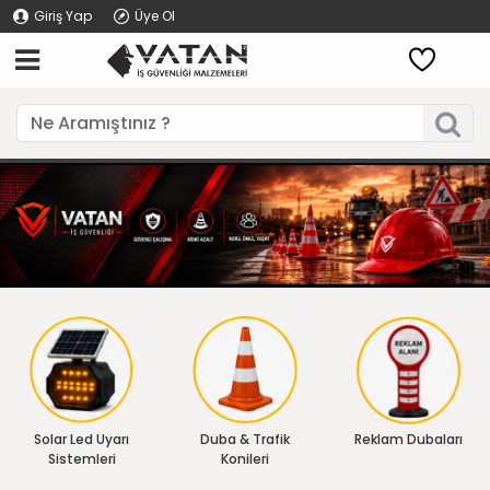
Giriş Yap
Üye Ol
Solar Led Uyarı
Duba & Trafik
Reklam Dubaları
Sistemleri
Konileri