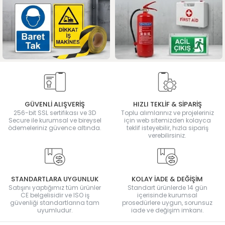
GÜVENLİ ALIŞVERİŞ
HIZLI TEKLİF & SİPARİŞ
256-bit SSL sertifikası ve 3D
Toplu alımlarınız ve projeleriniz
Secure ile kurumsal ve bireysel
için web sitemizden kolayca
ödemeleriniz güvence altında.
teklif isteyebilir, hızla sipariş
verebilirsiniz.
STANDARTLARA UYGUNLUK
KOLAY İADE & DEĞİŞİM
Satışını yaptığımız tüm ürünler
Standart ürünlerde 14 gün
CE belgelisidir ve ISO iş
içerisinde kurumsal
güvenliği standartlarına tam
prosedürlere uygun, sorunsuz
uyumludur.
iade ve değişim imkanı.