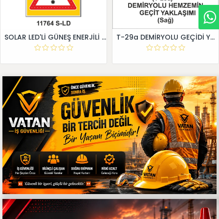
SOLAR LED'Lİ GÜNEŞ ENERJİLİ LEVHA
T-29a DEMİRYOLU GEÇİDİ YAKLAŞIM LEVHALARI (Sağ)