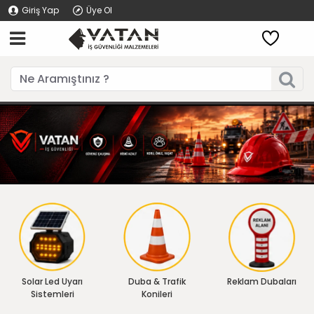
Giriş Yap
Üye Ol
Solar Led Uyarı
Duba & Trafik
Reklam Dubaları
Sistemleri
Konileri