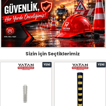
Sizin için Seçtiklerimiz
YENI
YENI