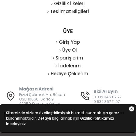
Gizlilik İlkeleri
Teslimat Bilgileri
ÜYE
Giriş Yap
Üye Ol
Siparişlerim
İadelerim
Hediye Çeklerim
Mağaza Adresi
Bizi Arayın
Fevzi Çakmak Mh. Büsan
0 332 345 02 27
OSB 10660. Sk No:9,
0 532 367 11 97
42050 Karatay/Konya
E-Posta
Mesai Saatleri
Sitemizde sizlere özelleştirilmiş bir hizmet sunmak için çerez
kullanılmaktadır. Detaylı bilgi almak için
bilgi@vatanisguvenligi.com
Gizlilik Politikamızı
08:00 - 19:00
inceleyiniz.