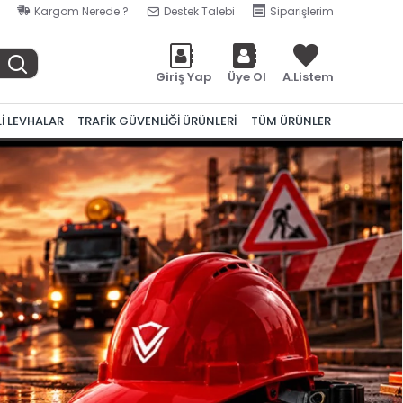
Kargom Nerede ?
Destek Talebi
Siparişlerim
Giriş Yap
Üye Ol
A.Listem
Lİ LEVHALAR
TRAFİK GÜVENLİĞİ ÜRÜNLERİ
TÜM ÜRÜNLER