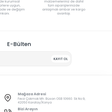
nde kurumsal
malzemeleriniz de dahil
rlere uygun,
tüm siparişlerinizde
iade ve değişim
anlaşmalı ambar ve kargo
mkanı.
avantajı.
E-Bülten
KAYIT OL
Mağaza Adresi
Fevzi Çakmak Mh. Büsan OSB 10660. Sk No:9,
42050 Karatay/Konya
Bizi Arayın