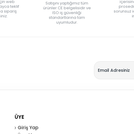
için web
içerisi
Satışını yaptığımız tüm
yca teklif
prosedü
ürünler CE belgelisidir ve
zla sipariş
sorunsuz 
ISO iş güvenliği
iniz.
i
standartlarına tam
uyumludur.
ÜYE
Giriş Yap