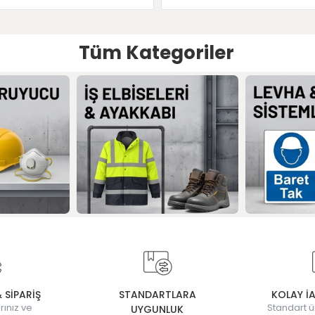
Tüm Kategoriler
& SİPARİŞ
STANDARTLARA
KOLAY İ
rınız ve
Standart ü
UYGUNLUK