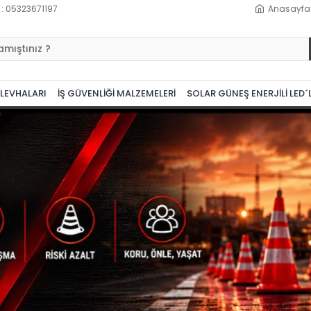
 : 05323671197
Anasayfa
 LEVHALARI
İŞ GÜVENLİĞİ MALZEMELERİ
SOLAR GÜNEŞ ENERJİLİ LED´