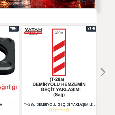
YENI
YENI
 A
T-28a DEMİRYOLU GEÇİDİ YAKLAŞIM LEVHALARI (Sağ)