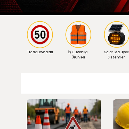
Trafik Levhaları
İş Güvenliği
Solar Led Uyar
Ürünleri
Sistemleri