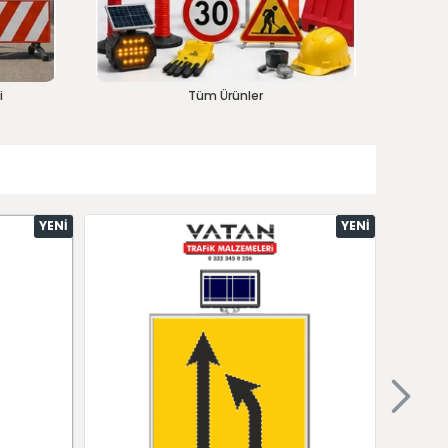
i
Tüm Ürünler
YENI
YENI