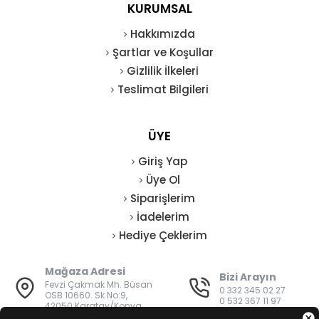
KURUMSAL
Hakkımızda
Şartlar ve Koşullar
Gizlilik İlkeleri
Teslimat Bilgileri
ÜYE
Giriş Yap
Üye Ol
Siparişlerim
İadelerim
Hediye Çeklerim
Mağaza Adresi
Bizi Arayın
Fevzi Çakmak Mh. Büsan
0 332 345 02 27
OSB 10660. Sk No:9,
0 532 367 11 97
42050 Karatay/Konya