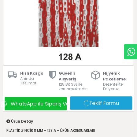
Hızlı Kargo
Güvenli
Hijyenik
Anında
Alışveriş
Paketleme
Teslimat.
128 Bit SSL ile
Dezenfekte
korunmaktadır.
Ediyoruz.
Teklif Formu
WhatsApp ile Sipariş Ver
Ürün Detay
PLASTİK ZİNCİR 8 MM - 128 A - ÜRÜN AKSESUARLARI