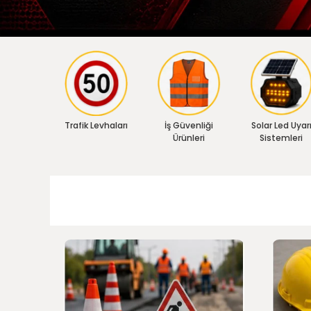
Trafik Levhaları
İş Güvenliği
Solar Led Uyar
Ürünleri
Sistemleri