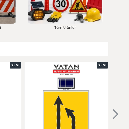
i
Tüm Ürünler
YENI
YENI