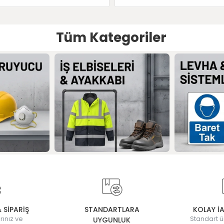
Tüm Kategoriler
& SİPARİŞ
STANDARTLARA
KOLAY İ
rınız ve
Standart ü
UYGUNLUK