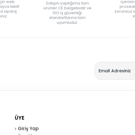
için web
içerisi
Satışını yaptığımız tüm
yca teklif
prosedü
ürünler CE belgelisidir ve
zla sipariş
sorunsuz 
ISO iş güvenliği
iniz.
i
standartlarına tam
uyumludur.
ÜYE
Giriş Yap