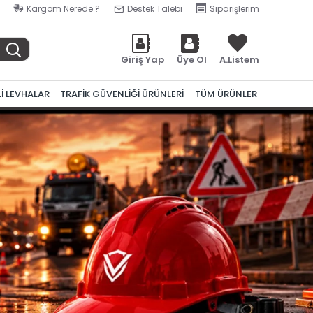
Kargom Nerede ?
Destek Talebi
Siparişlerim
Giriş Yap
Üye Ol
A.Listem
Lİ LEVHALAR
TRAFİK GÜVENLİĞİ ÜRÜNLERİ
TÜM ÜRÜNLER