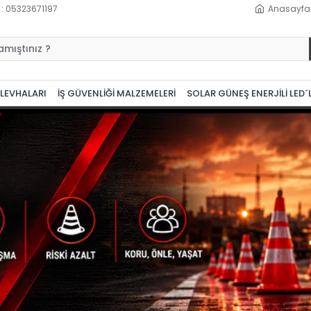
 : 05323671197
Anasayfa
 LEVHALARI
İŞ GÜVENLİĞİ MALZEMELERİ
SOLAR GÜNEŞ ENERJİLİ LED´