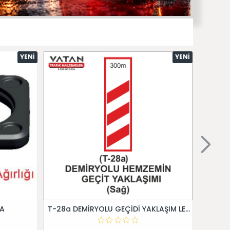
YENI
YENI
 A
T-28a DEMİRYOLU GEÇİDİ YAKLAŞIM LEVHALARI (Sağ)