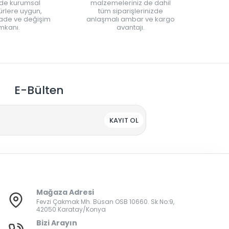
nde kurumsal
malzemeleriniz de dahil
rlere uygun,
tüm siparişlerinizde
iade ve değişim
anlaşmalı ambar ve kargo
mkanı.
avantajı.
E-Bülten
KAYIT OL
Mağaza Adresi
Fevzi Çakmak Mh. Büsan OSB 10660. Sk No:9,
42050 Karatay/Konya
Bizi Arayın