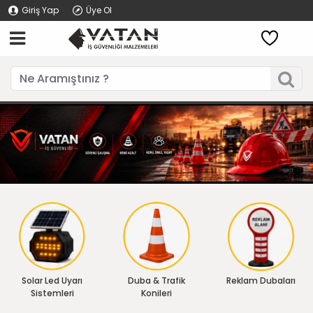
Giriş Yap
Üye Ol
Solar Led Uyarı
Duba & Trafik
Reklam Dubaları
Sistemleri
Konileri