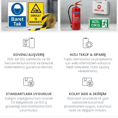
GÜVENLİ ALIŞVERİŞ
HIZLI TEKLİF & SİPARİŞ
256-bit SSL sertifikası ve 3D
Toplu alımlarınız ve projeleriniz
Secure ile kurumsal ve bireysel
için web sitemizden kolayca
ödemeleriniz güvence altında.
teklif isteyebilir, hızla sipariş
verebilirsiniz.
STANDARTLARA UYGUNLUK
KOLAY İADE & DEĞİŞİM
Satışını yaptığımız tüm ürünler
Standart ürünlerde 14 gün
CE belgelisidir ve ISO iş
içerisinde kurumsal
güvenliği standartlarına tam
prosedürlere uygun, sorunsuz
uyumludur.
iade ve değişim imkanı.