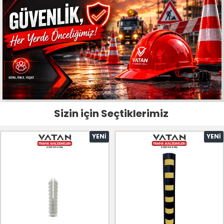
Sizin için Seçtiklerimiz
YENI
YENI