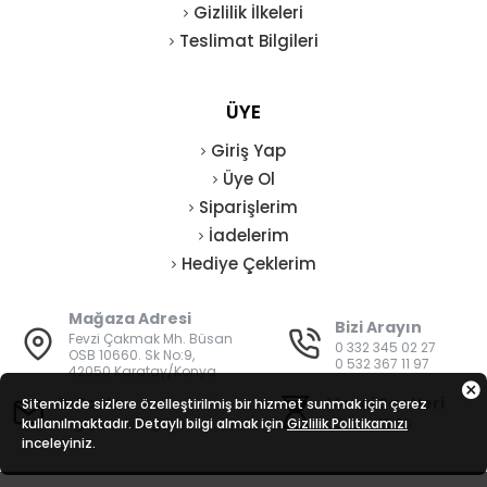
Gizlilik İlkeleri
Teslimat Bilgileri
ÜYE
Giriş Yap
Üye Ol
Siparişlerim
İadelerim
Hediye Çeklerim
Mağaza Adresi
Bizi Arayın
Fevzi Çakmak Mh. Büsan
0 332 345 02 27
OSB 10660. Sk No:9,
0 532 367 11 97
42050 Karatay/Konya
E-Posta
Mesai Saatleri
Sitemizde sizlere özelleştirilmiş bir hizmet sunmak için çerez
kullanılmaktadır. Detaylı bilgi almak için
bilgi@vatanisguvenligi.com
Gizlilik Politikamızı
08:00 - 19:00
inceleyiniz.