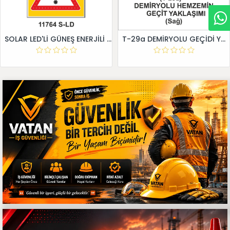
SOLAR LED'Lİ GÜNEŞ ENERJİLİ LEVHA
T-29a DEMİRYOLU GEÇİDİ YAKLAŞIM LEVHALARI (Sağ)