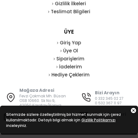
Gizlilik İlkeleri
Teslimat Bilgileri
ÜYE
Giriş Yap
Üye Ol
Siparişlerim
İadelerim
Hediye Çeklerim
Mağaza Adresi
Bizi Arayın
Fevzi Çakmak Mh. Büsan
0 332 345 02 27
OSB 10660. Sk No:9,
0 532 367 11 97
42050 Karatay/Konya
E-Posta
Mesai Saatleri
Sitemizde sizlere özelleştirilmiş bir hizmet sunmak için çerez
kullanılmaktadır. Detaylı bilgi almak için
bilgi@vatanisguvenligi.com
Gizlilik Politikamızı
08:00 - 19:00
inceleyiniz.