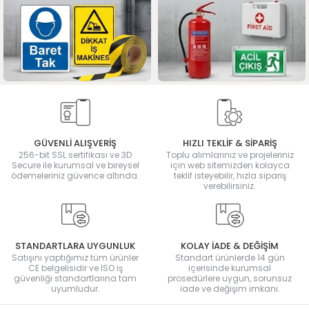
GÜVENLİ ALIŞVERİŞ
HIZLI TEKLİF & SİPARİŞ
256-bit SSL sertifikası ve 3D
Toplu alımlarınız ve projeleriniz
Secure ile kurumsal ve bireysel
için web sitemizden kolayca
ödemeleriniz güvence altında.
teklif isteyebilir, hızla sipariş
verebilirsiniz.
STANDARTLARA UYGUNLUK
KOLAY İADE & DEĞİŞİM
Satışını yaptığımız tüm ürünler
Standart ürünlerde 14 gün
CE belgelisidir ve ISO iş
içerisinde kurumsal
güvenliği standartlarına tam
prosedürlere uygun, sorunsuz
uyumludur.
iade ve değişim imkanı.