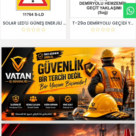
SOLAR LED'Lİ GÜNEŞ ENERJİLİ LEVHA
T-29a DEMİRYOLU GEÇİDİ YAKLAŞIM LEVHALARI (Sağ)