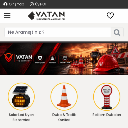
Giriş Yap
Üye Ol
Solar Led Uyarı
Duba & Trafik
Reklam Dubaları
Sistemleri
Konileri