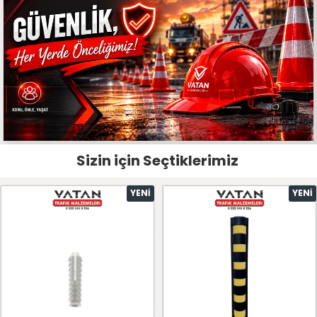
Sizin için Seçtiklerimiz
YENI
YENI