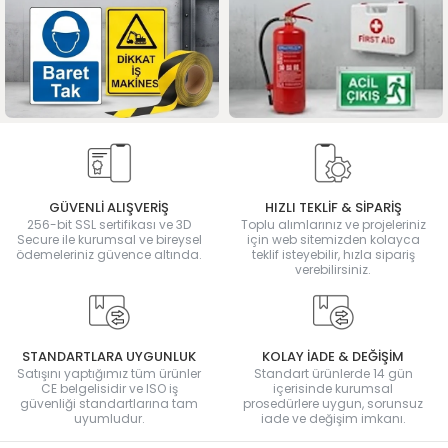
GÜVENLİ ALIŞVERİŞ
HIZLI TEKLİF & SİPARİŞ
256-bit SSL sertifikası ve 3D
Toplu alımlarınız ve projeleriniz
Secure ile kurumsal ve bireysel
için web sitemizden kolayca
ödemeleriniz güvence altında.
teklif isteyebilir, hızla sipariş
verebilirsiniz.
STANDARTLARA UYGUNLUK
KOLAY İADE & DEĞİŞİM
Satışını yaptığımız tüm ürünler
Standart ürünlerde 14 gün
CE belgelisidir ve ISO iş
içerisinde kurumsal
güvenliği standartlarına tam
prosedürlere uygun, sorunsuz
uyumludur.
iade ve değişim imkanı.