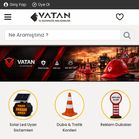
Giriş Yap
Üye Ol
Solar Led Uyarı
Duba & Trafik
Reklam Dubaları
Sistemleri
Konileri