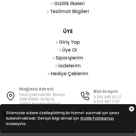
Gizlilik İlkeleri
Teslimat Bilgileri
ÜYE
Giriş Yap
Üye Ol
Siparişlerim
İadelerim
Hediye Çeklerim
Mağaza Adresi
Bizi Arayın
Fevzi Çakmak Mh. Büsan
0 332 345 02 27
OSB 10660. Sk No:9,
0 532 367 11 97
42050 Karatay/Konya
E-Posta
Mesai Saatleri
Sitemizde sizlere özelleştirilmiş bir hizmet sunmak için çerez
kullanılmaktadır. Detaylı bilgi almak için
bilgi@vatanisguvenligi.com
Gizlilik Politikamızı
08:00 - 19:00
inceleyiniz.