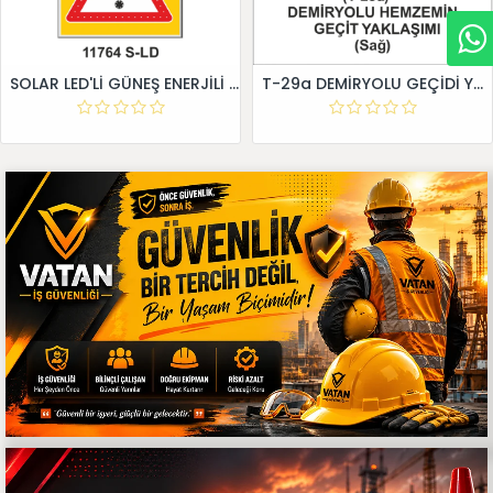
SOLAR LED'Lİ GÜNEŞ ENERJİLİ LEVHA
T-29a DEMİRYOLU GEÇİDİ YAKLAŞIM LEVHALARI (Sağ)