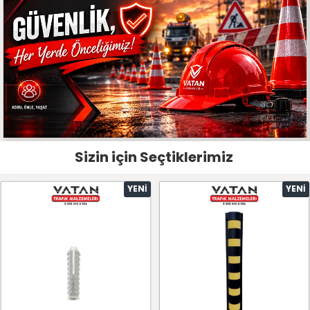
Sizin için Seçtiklerimiz
YENI
YENI