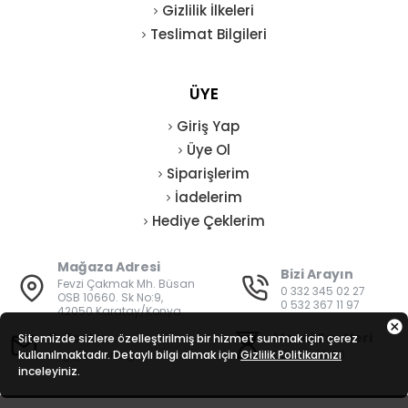
Gizlilik İlkeleri
Teslimat Bilgileri
ÜYE
Giriş Yap
Üye Ol
Siparişlerim
İadelerim
Hediye Çeklerim
Mağaza Adresi
Bizi Arayın
Fevzi Çakmak Mh. Büsan
0 332 345 02 27
OSB 10660. Sk No:9,
0 532 367 11 97
42050 Karatay/Konya
E-Posta
Mesai Saatleri
Sitemizde sizlere özelleştirilmiş bir hizmet sunmak için çerez
kullanılmaktadır. Detaylı bilgi almak için
bilgi@vatanisguvenligi.com
Gizlilik Politikamızı
08:00 - 19:00
inceleyiniz.