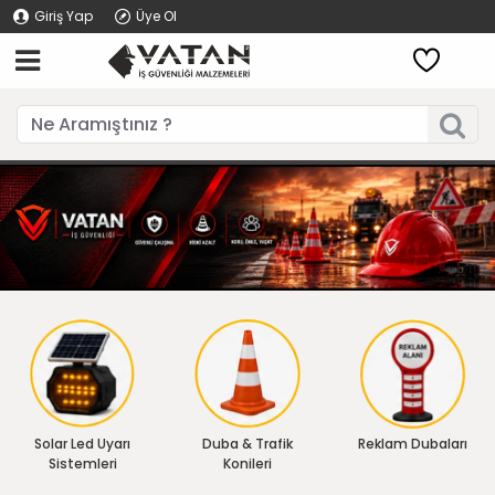
Giriş Yap
Üye Ol
Solar Led Uyarı
Duba & Trafik
Reklam Dubaları
Sistemleri
Konileri