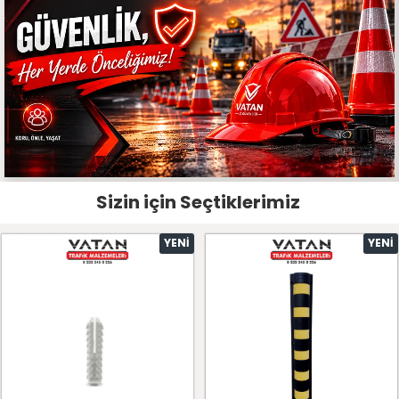
Sizin için Seçtiklerimiz
YENI
YENI