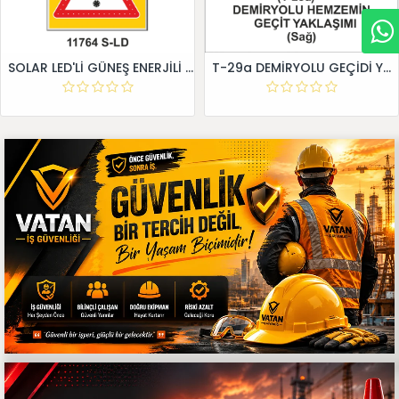
SOLAR LED'Lİ GÜNEŞ ENERJİLİ LEVHA
T-29a DEMİRYOLU GEÇİDİ YAKLAŞIM LEVHALARI (Sağ)