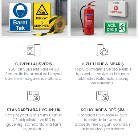
GÜVENLİ ALIŞVERİŞ
HIZLI TEKLİF & SİPARİŞ
256-bit SSL sertifikası ve 3D
Toplu alımlarınız ve projeleriniz
Secure ile kurumsal ve bireysel
için web sitemizden kolayca
ödemeleriniz güvence altında.
teklif isteyebilir, hızla sipariş
verebilirsiniz.
STANDARTLARA UYGUNLUK
KOLAY İADE & DEĞİŞİM
Satışını yaptığımız tüm ürünler
Standart ürünlerde 14 gün
CE belgelisidir ve ISO iş
içerisinde kurumsal
güvenliği standartlarına tam
prosedürlere uygun, sorunsuz
uyumludur.
iade ve değişim imkanı.