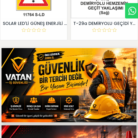
SOLAR LED'Lİ GÜNEŞ ENERJİLİ LEVHA
T-29a DEMİRYOLU GEÇİDİ YAKLAŞIM LEVHALARI (Sağ)