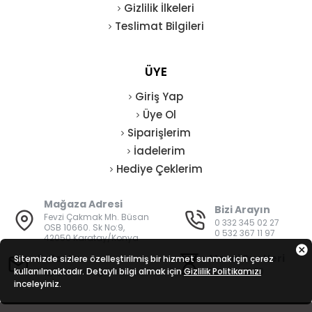
Gizlilik İlkeleri
Teslimat Bilgileri
ÜYE
Giriş Yap
Üye Ol
Siparişlerim
İadelerim
Hediye Çeklerim
Mağaza Adresi
Bizi Arayın
Fevzi Çakmak Mh. Büsan
0 332 345 02 27
OSB 10660. Sk No:9,
0 532 367 11 97
42050 Karatay/Konya
E-Posta
Mesai Saatleri
Sitemizde sizlere özelleştirilmiş bir hizmet sunmak için çerez
kullanılmaktadır. Detaylı bilgi almak için
bilgi@vatanisguvenligi.com
Gizlilik Politikamızı
08:00 - 19:00
inceleyiniz.