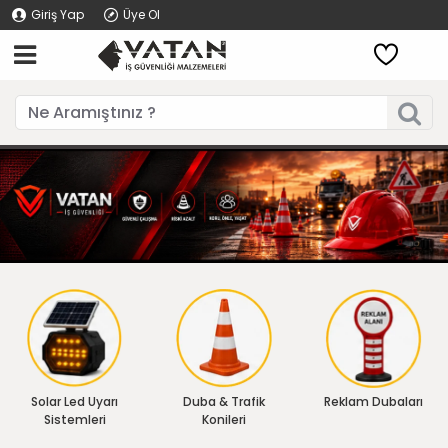
Giriş Yap
Üye Ol
Solar Led Uyarı
Duba & Trafik
Reklam Dubaları
Sistemleri
Konileri