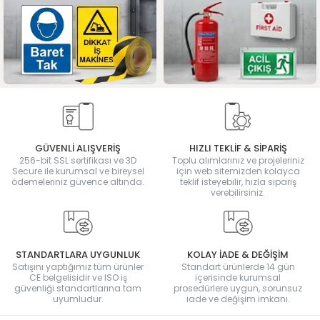
GÜVENLİ ALIŞVERİŞ
HIZLI TEKLİF & SİPARİŞ
256-bit SSL sertifikası ve 3D
Toplu alımlarınız ve projeleriniz
Secure ile kurumsal ve bireysel
için web sitemizden kolayca
ödemeleriniz güvence altında.
teklif isteyebilir, hızla sipariş
verebilirsiniz.
STANDARTLARA UYGUNLUK
KOLAY İADE & DEĞİŞİM
Satışını yaptığımız tüm ürünler
Standart ürünlerde 14 gün
CE belgelisidir ve ISO iş
içerisinde kurumsal
güvenliği standartlarına tam
prosedürlere uygun, sorunsuz
uyumludur.
iade ve değişim imkanı.