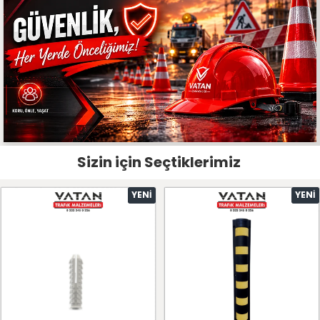
Sizin için Seçtiklerimiz
YENI
YENI