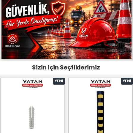
Sizin için Seçtiklerimiz
YENI
YENI