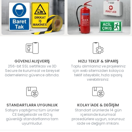
GÜVENLİ ALIŞVERİŞ
HIZLI TEKLİF & SİPARİŞ
256-bit SSL sertifikası ve 3D
Toplu alımlarınız ve projeleriniz
Secure ile kurumsal ve bireysel
için web sitemizden kolayca
ödemeleriniz güvence altında.
teklif isteyebilir, hızla sipariş
verebilirsiniz.
STANDARTLARA UYGUNLUK
KOLAY İADE & DEĞİŞİM
Satışını yaptığımız tüm ürünler
Standart ürünlerde 14 gün
CE belgelisidir ve ISO iş
içerisinde kurumsal
güvenliği standartlarına tam
prosedürlere uygun, sorunsuz
uyumludur.
iade ve değişim imkanı.