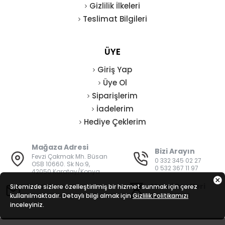
Gizlilik İlkeleri
Teslimat Bilgileri
ÜYE
Giriş Yap
Üye Ol
Siparişlerim
İadelerim
Hediye Çeklerim
Mağaza Adresi
Bizi Arayın
Fevzi Çakmak Mh. Büsan
0 332 345 02 27
OSB 10660. Sk No:9,
0 532 367 11 97
42050 Karatay/Konya
E-Posta
Mesai Saatleri
Sitemizde sizlere özelleştirilmiş bir hizmet sunmak için çerez
kullanılmaktadır. Detaylı bilgi almak için
bilgi@vatanisguvenligi.com
Gizlilik Politikamızı
08:00 - 19:00
inceleyiniz.