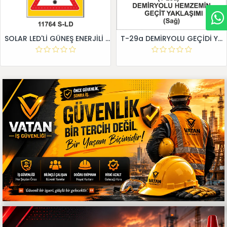
SOLAR LED'Lİ GÜNEŞ ENERJİLİ LEVHA
T-29a DEMİRYOLU GEÇİDİ YAKLAŞIM LEVHALARI (Sağ)