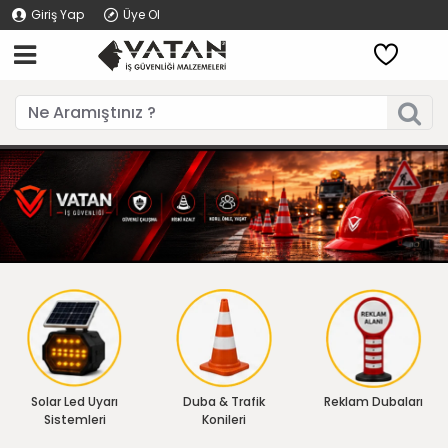
Giriş Yap
Üye Ol
Solar Led Uyarı
Duba & Trafik
Reklam Dubaları
Sistemleri
Konileri