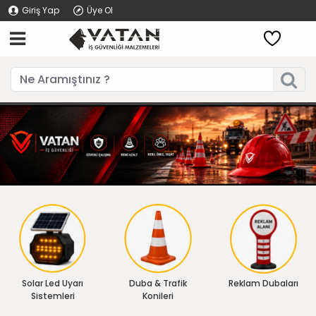
Giriş Yap
Üye Ol
Solar Led Uyarı
Duba & Trafik
Reklam Dubaları
Sistemleri
Konileri