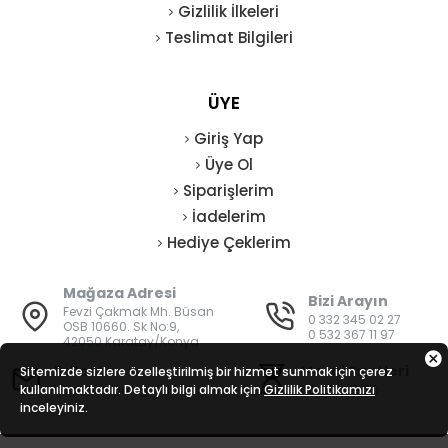
Gizlilik İlkeleri
Teslimat Bilgileri
ÜYE
Giriş Yap
Üye Ol
Siparişlerim
İadelerim
Hediye Çeklerim
Mağaza Adresi
Bizi Arayın
Fevzi Çakmak Mh. Büsan
0 332 345 02 27
OSB 10660. Sk No:9,
0 532 367 11 97
42050 Karatay/Konya
E-Posta
Mesai Saatleri
Sitemizde sizlere özelleştirilmiş bir hizmet sunmak için çerez
kullanılmaktadır. Detaylı bilgi almak için
bilgi@vatanisguvenligi.com
Gizlilik Politikamızı
08:00 - 19:00
inceleyiniz.