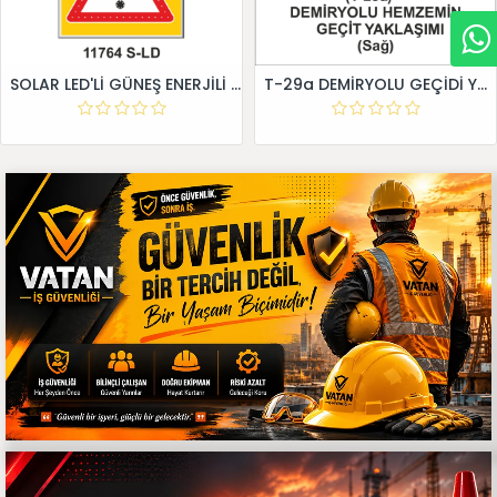
SOLAR LED'Lİ GÜNEŞ ENERJİLİ LEVHA
T-29a DEMİRYOLU GEÇİDİ YAKLAŞIM LEVHALARI (Sağ)