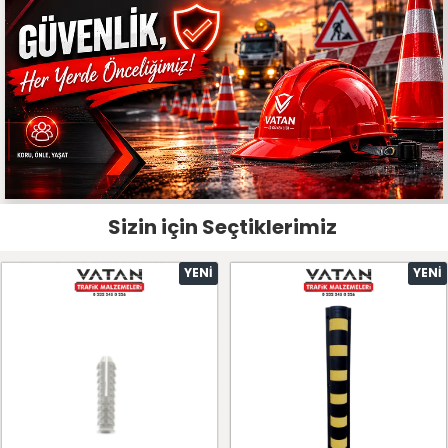
Sizin için Seçtiklerimiz
YENI
YENI