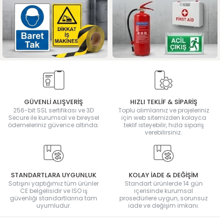
GÜVENLİ ALIŞVERİŞ
HIZLI TEKLİF & SİPARİŞ
256-bit SSL sertifikası ve 3D
Toplu alımlarınız ve projeleriniz
Secure ile kurumsal ve bireysel
için web sitemizden kolayca
ödemeleriniz güvence altında.
teklif isteyebilir, hızla sipariş
verebilirsiniz.
STANDARTLARA UYGUNLUK
KOLAY İADE & DEĞİŞİM
Satışını yaptığımız tüm ürünler
Standart ürünlerde 14 gün
CE belgelisidir ve ISO iş
içerisinde kurumsal
güvenliği standartlarına tam
prosedürlere uygun, sorunsuz
uyumludur.
iade ve değişim imkanı.