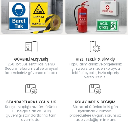
GÜVENLİ ALIŞVERİŞ
HIZLI TEKLİF & SİPARİŞ
256-bit SSL sertifikası ve 3D
Toplu alımlarınız ve projeleriniz
Secure ile kurumsal ve bireysel
için web sitemizden kolayca
ödemeleriniz güvence altında.
teklif isteyebilir, hızla sipariş
verebilirsiniz.
STANDARTLARA UYGUNLUK
KOLAY İADE & DEĞİŞİM
Satışını yaptığımız tüm ürünler
Standart ürünlerde 14 gün
CE belgelisidir ve ISO iş
içerisinde kurumsal
güvenliği standartlarına tam
prosedürlere uygun, sorunsuz
uyumludur.
iade ve değişim imkanı.