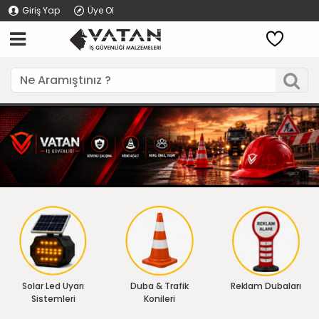
Giriş Yap
Üye Ol
Solar Led Uyarı
Duba & Trafik
Reklam Dubaları
Sistemleri
Konileri