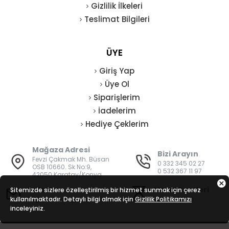
Gizlilik İlkeleri
Teslimat Bilgileri
ÜYE
Giriş Yap
Üye Ol
Siparişlerim
İadelerim
Hediye Çeklerim
Mağaza Adresi
Bizi Arayın
Fevzi Çakmak Mh. Büsan
0 332 345 02 27
OSB 10660. Sk No:9,
0 532 367 11 97
42050 Karatay/Konya
E-Posta
Mesai Saatleri
Sitemizde sizlere özelleştirilmiş bir hizmet sunmak için çerez
kullanılmaktadır. Detaylı bilgi almak için
bilgi@vatanisguvenligi.com
Gizlilik Politikamızı
08:00 - 19:00
inceleyiniz.