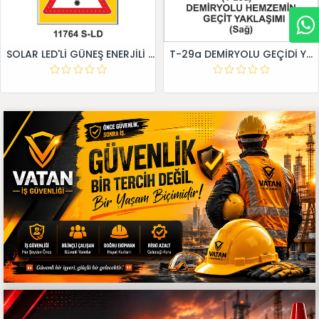
SOLAR LED'Lİ GÜNEŞ ENERJİLİ LEVHA
T-29a DEMİRYOLU GEÇİDİ YAKLAŞIM LEVHALARI (Sağ)