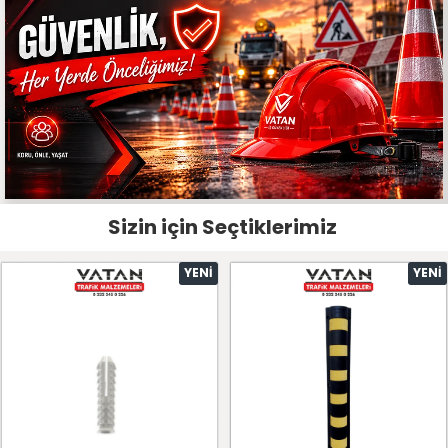
Sizin için Seçtiklerimiz
YENI
YENI